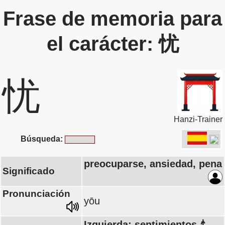
Frase de memoria para
el carácter: 忧
忧
Hanzi-Trainer
Búsqueda:
preocuparse, ansiedad, pena
Significado
Pronunciación
yōu
Izquierda: sentimientos 忄,