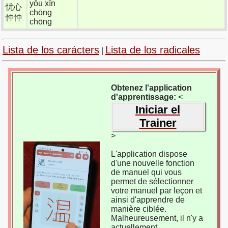
yōu xīn
忧心
chōng
忡忡
chōng
Lista de los carácters
Lista de los radicales
|
Obtenez l'application
d'apprentissage:
<
Iniciar el
Trainer
>
L'application dispose
d'une nouvelle fonction
de manuel qui vous
permet de sélectionner
votre manuel par leçon et
ainsi d'apprendre de
manière ciblée.
Malheureusement, il n'y a
actuellement