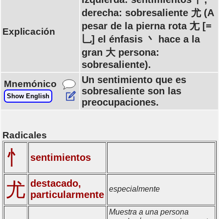
derecha: sobresaliente 尤 (A
pesar de la pierna rota 尢 [=
Explicación
乚] el énfasis 丶 hace a la
gran 大 persona:
sobresaliente).
Un sentimiento que es
Mnemónico
sobresaliente son las
Show English
preocupaciones.
Radicales
忄
sentimientos
destacado,
尤
especialmente
particularmente
Muestra a una persona