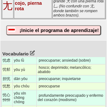
grande 大 con una pierna rota
尢
cojo, pierna
乚. (No confundir con 冘,
rota
donde también se rompen
ambos brazos).
¡Inicie el programa de aprendizaje!
Vocabulario
忧虑
yōu lǜ
preocuparse; ansiedad (sobre)
hosco; deprimido; melancólico;
忧郁
yōu yù
abatido
担忧
dān yōu
preocuparse; inquietarse
忧愁
yōu chóu
preocuparse
yōu xīn
忧心
profundamente preocupado y enfermo
chōng
del corazón (modismo)
忡忡
chōng