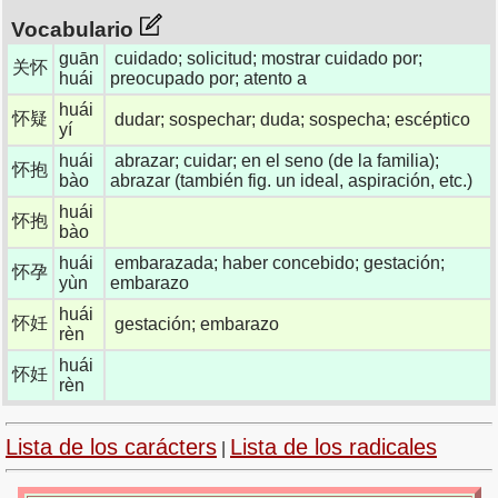
Vocabulario
guān
cuidado; solicitud; mostrar cuidado por;
关怀
huái
preocupado por; atento a
huái
怀疑
dudar; sospechar; duda; sospecha; escéptico
yí
huái
abrazar; cuidar; en el seno (de la familia);
怀抱
bào
abrazar (también fig. un ideal, aspiración, etc.)
huái
怀抱
bào
huái
embarazada; haber concebido; gestación;
怀孕
yùn
embarazo
huái
怀妊
gestación; embarazo
rèn
huái
怀妊
rèn
Lista de los carácters
Lista de los radicales
|