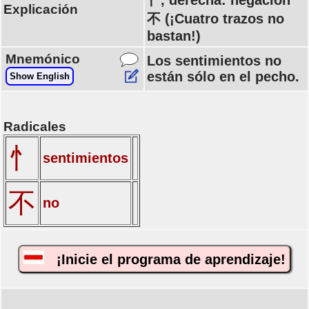
忄, derecha: negación
Explicación
不 (¡Cuatro trazos no
bastan!)
Mnemónico
Los sentimientos no
están sólo en el pecho.
Show English
Radicales
忄
sentimientos
不
no
¡Inicie el programa de aprendizaje!