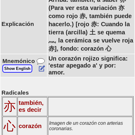
(Para ver esta variación 亦
como rojo 赤, también puede
Explicación
hacerlo.) [rojo 赤: Cuando la
tierra (arcilla) 土 se quema
灬, la cerámica se vuelve roja
赤], fondo: corazón 心
Un corazón rojizo significa:
Mnemónico
'estar apegado a' y por:
Show English
amor.
Radicales
también,
亦
es decir
心
Imagen de un corazón con arterias
corazón
coronarias.