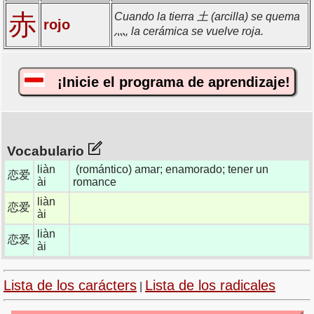
赤
Cuando la tierra 土 (arcilla) se quema
rojo
灬, la cerámica se vuelve roja.
¡Inicie el programa de aprendizaje!
Vocabulario
liàn
(romántico) amar; enamorado; tener un
恋爱
ài
romance
liàn
恋爱
ài
liàn
恋爱
ài
Lista de los carácters
Lista de los radicales
|