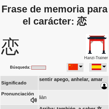
Frase de memoria para
el carácter: 恋
恋
Hanzi-Trainer
Búsqueda:
sentir apego, anhelar, amar
Significado
Pronunciación
liàn
Arriba: también, a saber 亦