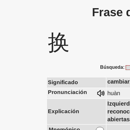
Frase 
换
Búsqueda:
cambiar
Significado
Pronunciación
huàn
Izquier
Explicación
reconoc
abierta
Mnemónico