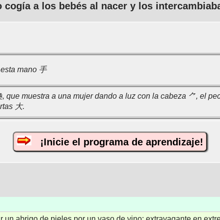
 cogía a los bebés al nacer y los intercambiab
e esta mano 手
奐, que muestra a una mujer dando a luz con la cabeza ⺈, el pe
ertas 大.
¡Inicie el programa de aprendizaje!
iar un abrigo de pieles por un vaso de vino; extravagante en ex