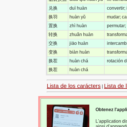
兑换
duì huàn
convertir;
换羽
huàn yǔ
mudar; ca
置换
zhì huàn
permutar;
转换
zhuǎn huàn
transforma
交换
jiāo huàn
intercamb
变换
biàn huàn
transforma
换茬
huàn chá
rotación d
换茬
huàn chá
Lista de los carácters
Lista de 
|
Obtenez l'appl
L'application d
ainsi d'apprend