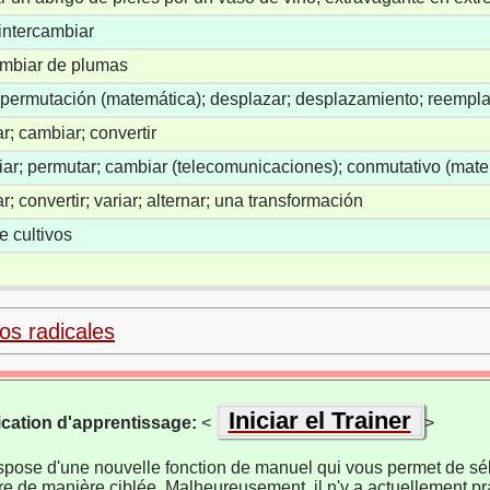
 intercambiar
mbiar de plumas
 permutación (matemática); desplazar; desplazamiento; reemplaz
r; cambiar; convertir
iar; permutar; cambiar (telecomunicaciones); conmutativo (mat
r; convertir; variar; alternar; una transformación
e cultivos
los radicales
Iniciar el Trainer
ication d'apprentissage:
<
>
ispose d'une nouvelle fonction de manuel qui vous permet de sél
re de manière ciblée. Malheureusement, il n'y a actuellement pr