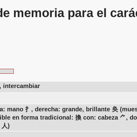
de memoria para el cará
, intercambiar
da: mano 扌, derecha: grande, brillante 奂 (mues
ible en forma tradicional: 換 con: cabeza ⺈, d
s 人)