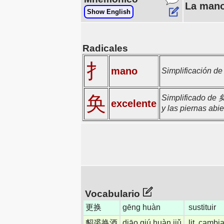
La mano
Show English
Radicales
扌
mano
Simplificación d
奂
Simplificado de 
excelente
y las piernas abi
Vocabulario
更换
gēng huàn
sustituir
貂裘换酒
diāo qiú huàn jiǔ
lit. camb