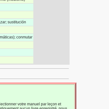
ar; sustitución
emáticas); conmutar
ectionner votre manuel par leçon et
atiquement aucun livre enregistré, nous