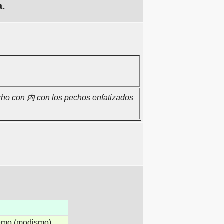
a.
cho con 内 con los pechos enfatizados
tremo (modismo)