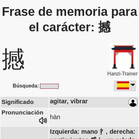
Frase de memoria para
el carácter: 撼
撼
Hanzi-Trainer
Búsqueda:
agitar, vibrar
Significado
Pronunciación
hàn
Izquierda: mano 扌, derecha: