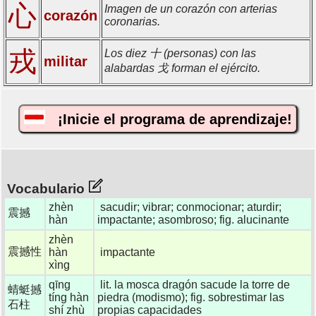
心
Imagen de un corazón con arterias
corazón
coronarias.
戎
Los diez 十 (personas) con las
militar
alabardas 戈 forman el ejército.
¡Inicie el programa de aprendizaje!
Vocabulario
zhèn
sacudir; vibrar; conmocionar; aturdir;
震撼
hàn
impactante; asombroso; fig. alucinante
zhèn
震撼性
hàn
impactante
xìng
qīng
lit. la mosca dragón sacude la torre de
蜻蜓撼
tíng hàn
piedra (modismo); fig. sobrestimar las
石柱
shí zhù
propias capacidades