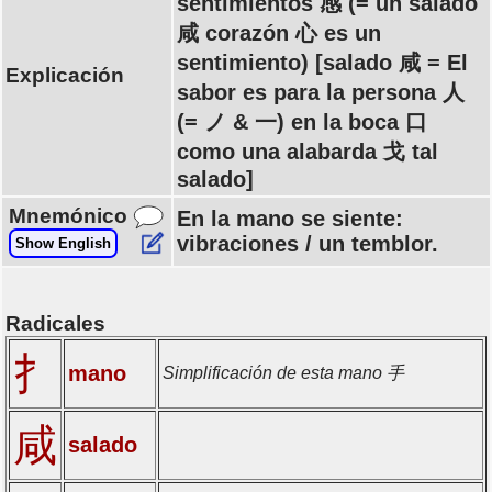
sentimientos 感 (= un salado
咸 corazón 心 es un
sentimiento) [salado 咸 = El
Explicación
sabor es para la persona 人
(= ノ & 一) en la boca 口
como una alabarda 戈 tal
salado]
Mnemónico
En la mano se siente:
vibraciones / un temblor.
Show English
Radicales
扌
mano
Simplificación de esta mano 手
咸
salado