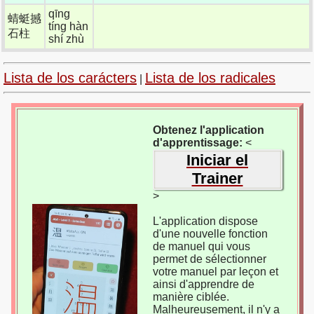
qīng
蜻蜓撼
tíng hàn
石柱
shí zhù
Lista de los carácters
Lista de los radicales
|
Obtenez l'application
d'apprentissage:
<
Iniciar el
Trainer
>
L'application dispose
d'une nouvelle fonction
de manuel qui vous
permet de sélectionner
votre manuel par leçon et
ainsi d'apprendre de
manière ciblée.
Malheureusement, il n'y a