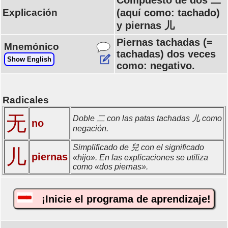
Compuesto de dos 二
Explicación
(aquí como: tachado)
y piernas 儿
Piernas tachadas (=
Mnemónico
tachadas) dos veces
Show English
como: negativo.
Radicales
无
Doble 二 con las patas tachadas 儿 como
no
negación.
Simplificado de 兒 con el significado
儿
piernas
«hijo». En las explicaciones se utiliza
como «dos piernas».
¡Inicie el programa de aprendizaje!