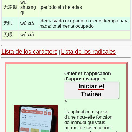
wú
无霜期
shuāng
período sin heladas
qī
demasiado ocupado; no tener tiempo para
无暇
wú xiá
nada; totalmente ocupado
无暇
wú xiá
Lista de los carácters
Lista de los radicales
|
Obtenez l'application
d'apprentissage:
<
Iniciar el
Trainer
>
L'application dispose
d'une nouvelle fonction
de manuel qui vous
permet de sélectionner