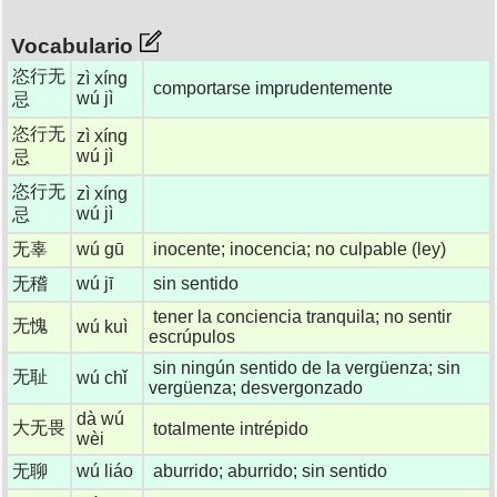
Vocabulario
恣行无
zì xíng
comportarse imprudentemente
wú jì
忌
恣行无
zì xíng
wú jì
忌
恣行无
zì xíng
wú jì
忌
无辜
wú gū
inocente; inocencia; no culpable (ley)
无稽
wú jī
sin sentido
tener la conciencia tranquila; no sentir
无愧
wú kuì
escrúpulos
sin ningún sentido de la vergüenza; sin
无耻
wú chǐ
vergüenza; desvergonzado
dà wú
大无畏
totalmente intrépido
wèi
无聊
wú liáo
aburrido; aburrido; sin sentido