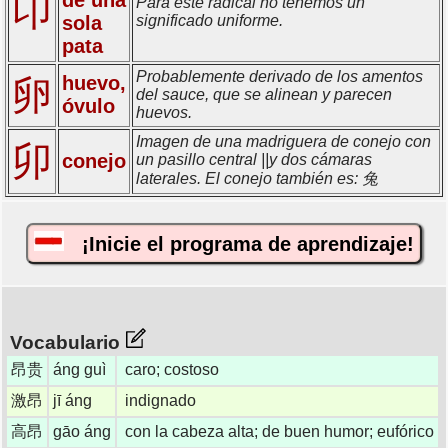
卬
Para este radical no tenemos un
sola
significado uniforme.
pata
Probablemente derivado de los amentos
huevo,
卵
del sauce, que se alinean y parecen
óvulo
huevos.
Imagen de una madriguera de conejo con
卯
conejo
un pasillo central ||y dos cámaras
laterales. El conejo también es: 兔
¡Inicie el programa de aprendizaje!
Vocabulario
昂贵
áng guì
caro; costoso
激昂
jī áng
indignado
高昂
gāo áng
con la cabeza alta; de buen humor; eufórico