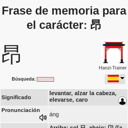
Frase de memoria para
el carácter: 昂
昂
Hanzi-Trainer
Búsqueda:
levantar, alzar la cabeza,
Significado
elevarse, caro
Pronunciación
áng
Arriba: sol 日, abajo: 卬 ([a