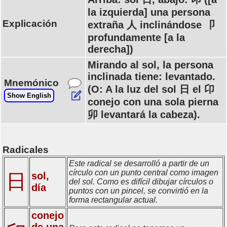
la izquierda] una persona
Explicación
extraña 人 inclinándose 卩
profundamente [a la
derecha])
Mirando al sol, la persona
inclinada tiene: levantado.
Mnemónico
(O: A la luz del sol 日 el 卬
Show English
conejo con una sola pierna
卯 levantará la cabeza).
Radicales
Este radical se desarrolló a partir de un
círculo con un punto central como imagen
日
sol,
del sol. Como es difícil dibujar círculos o
día
puntos con un pincel, se convirtió en la
forma rectangular actual.
conejo
de una