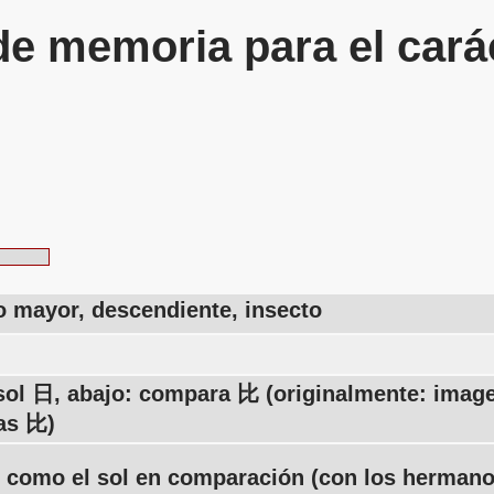
de memoria para el cará
 mayor, descendiente, insecto
 sol 日, abajo: compara 比 (originalmente: imag
as 比)
 como el sol en comparación (con los hermano