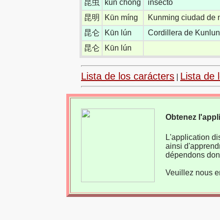
昆虫
kūn chóng
insecto
昆明
Kūn míng
Kunming ciudad de ni
昆仑
Kūn lún
Cordillera de Kunlu
昆仑
Kūn lún
Lista de los carácters
Lista de 
|
Obtenez l'appl
L'application d
ainsi d'apprend
dépendons donc
Veuillez nous e