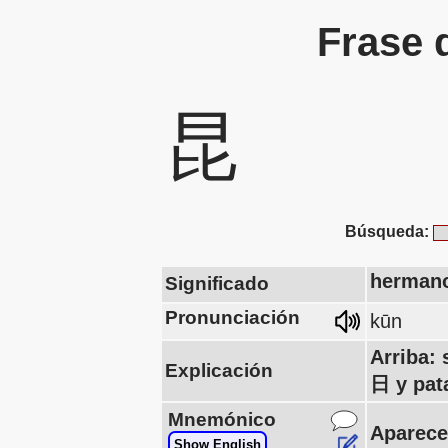
Frase 
昆
Búsqueda:
hermano
Significado
Pronunciación
kūn
Arriba:
Explicación
日 y pat
Mnemónico
Aparece
Show English