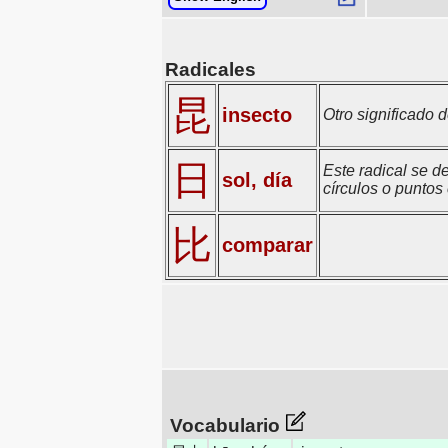
Radicales
昆
insecto
Otro significado 
日
Este radical se de
sol, día
círculos o puntos 
比
comparar
Vocabulario