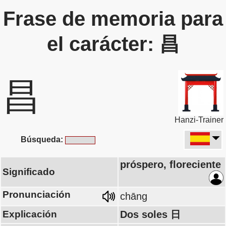
Frase de memoria para
el carácter: 昌
昌
Hanzi-Trainer
Búsqueda:
próspero, floreciente
Significado
Pronunciación
chāng
Explicación
Dos soles 日