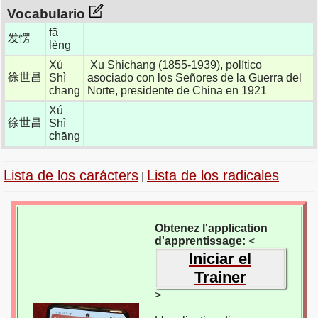
Vocabulario
fā
发愣
lèng
Xú
Xu Shichang (1855-1939), político
徐世昌
Shì
asociado con los Señores de la Guerra del
chāng
Norte, presidente de China en 1921
Xú
徐世昌
Shì
chāng
Lista de los carácters
Lista de los radicales
|
Obtenez l'application
d'apprentissage:
<
Iniciar el
Trainer
>