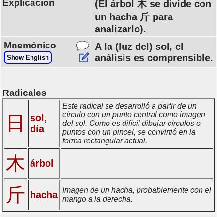
Explicación
(El árbol 木 se divide con
un hacha 斤 para
analizarlo).
Mnemónico
A la (luz del) sol, el
análisis es comprensible.
Show English
Radicales
Este radical se desarrolló a partir de un
círculo con un punto central como imagen
日
sol,
del sol. Como es difícil dibujar círculos o
día
puntos con un pincel, se convirtió en la
forma rectangular actual.
木
árbol
斤
Imagen de un hacha, probablemente con el
hacha
mango a la derecha.