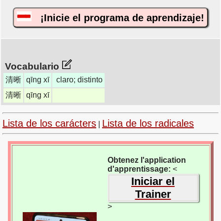
¡Inicie el programa de aprendizaje!
Vocabulario
清晰
qīng xī
claro; distinto
清晰
qīng xī
Lista de los carácters
Lista de los radicales
|
Obtenez l'application
d'apprentissage:
<
Iniciar el
Trainer
>