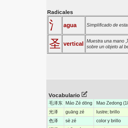
Radicales
氵
agua
Simplificado de est
圣
Muestra una mano 又 
vertical
sobre un objeto al b
Vocabulario
毛泽东
Máo Zé dōng
Mao Zedong (18
光泽
guāng zé
lustre; brillo
色泽
sè zé
color y brillo