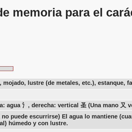
de memoria para el cará
mojado, lustre (de metales, etc.), estanque, f
da: agua 氵, derecha: vertical 圣 (Una mano 又 ve
 no puede escurrirse) El agua lo mantiene (cua
cal) húmedo y con lustre.