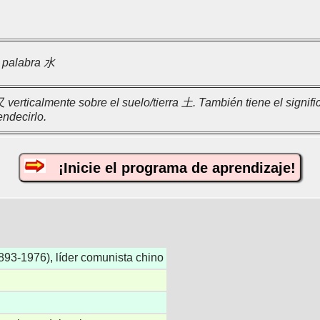
a palabra 水
verticalmente sobre el suelo/tierra 土. También tiene el signi
endecirlo.
¡Inicie el programa de aprendizaje!
93-1976), líder comunista chino