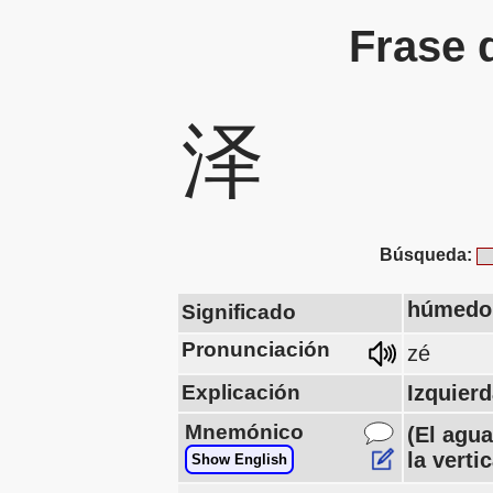
Frase 
泽
Búsqueda:
húmedo, 
Significado
Pronunciación
zé
Explicación
Izquier
Mnemónico
(El agua
la verti
Show English