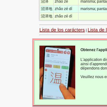
沼泽
zhǎo zé
marisma; panta
沼泽地
zhǎo zé dì
marisma; panta
沼泽地
zhǎo zé dì
Lista de los carácters
Lista de 
|
Obtenez l'appl
L'application d
ainsi d'apprend
dépendons donc
Veuillez nous e