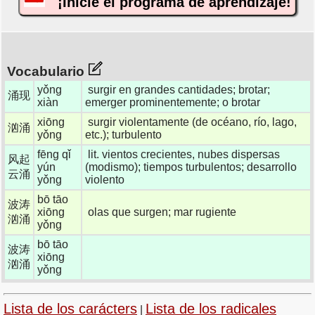
¡Inicie el programa de aprendizaje!
Vocabulario
yǒng
surgir en grandes cantidades; brotar;
涌现
xiàn
emerger prominentemente; o brotar
xiōng
surgir violentamente (de océano, río, lago,
汹涌
yǒng
etc.); turbulento
fēng qǐ
lit. vientos crecientes, nubes dispersas
风起
yún
(modismo); tiempos turbulentos; desarrollo
云涌
yǒng
violento
bō tāo
波涛
xiōng
olas que surgen; mar rugiente
汹涌
yǒng
bō tāo
波涛
xiōng
汹涌
yǒng
Lista de los carácters
Lista de los radicales
|