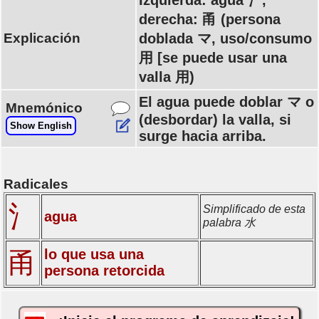
Izquierda: agua 氵,
derecha: 甬 (persona
Explicación
doblada マ, uso/consumo
用 [se puede usar una
valla 用)
El agua puede doblar マ o
Mnemónico
(desbordar) la valla, si
Show English
surge hacia arriba.
Radicales
氵
Simplificado de esta
agua
palabra 水
lo que usa una
甬
persona retorcida