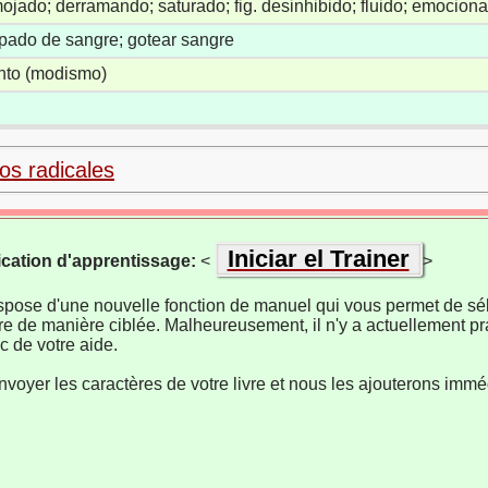
ojado; derramando; saturado; fig. desinhibido; fluido; emocio
pado de sangre; gotear sangre
ento (modismo)
los radicales
Iniciar el Trainer
ication d'apprentissage:
<
>
ispose d'une nouvelle fonction de manuel qui vous permet de sél
re de manière ciblée. Malheureusement, il n'y a actuellement pr
 de votre aide.
nvoyer les caractères de votre livre et nous les ajouterons imm