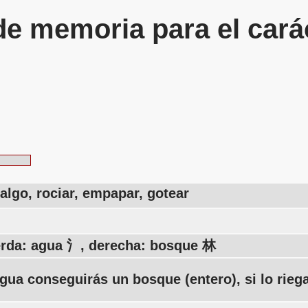
de memoria para el cará
 algo, rociar, empapar, gotear
erda: agua 氵, derecha: bosque 林
gua conseguirás un bosque (entero), si lo rieg