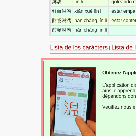
淋漓
lín lí
goteando m
鲜血淋漓
xiān xuè lín lí
estar empa
酣畅淋漓
hān chàng lín lí
estar cont
酣畅淋漓
hān chàng lín lí
Lista de los carácters
Lista de 
|
Obtenez l'appl
L'application d
ainsi d'apprend
dépendons donc
Veuillez nous e