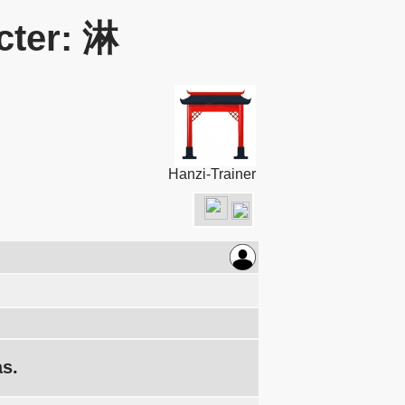
cter: 淋
Hanzi-Trainer
as.