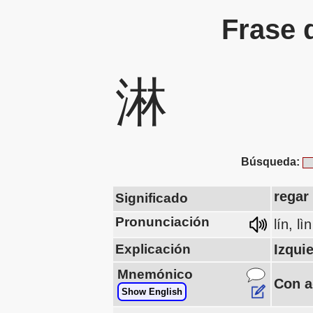
Frase 
淋
Búsqueda:
regar
Significado
Pronunciación
lín, lìn
Explicación
Izqui
Mnemónico
Con a
Show English