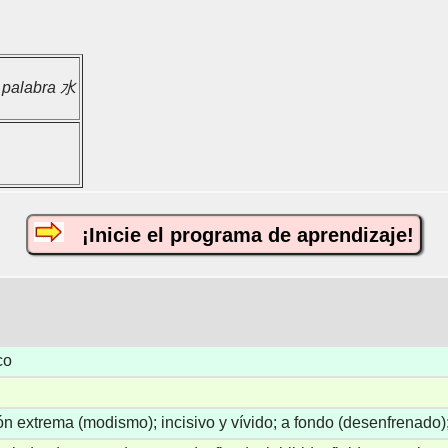
a palabra 水
¡Inicie el programa de aprendizaje!
ico
ción extrema (modismo); incisivo y vívido; a fondo (desenfrenado); 