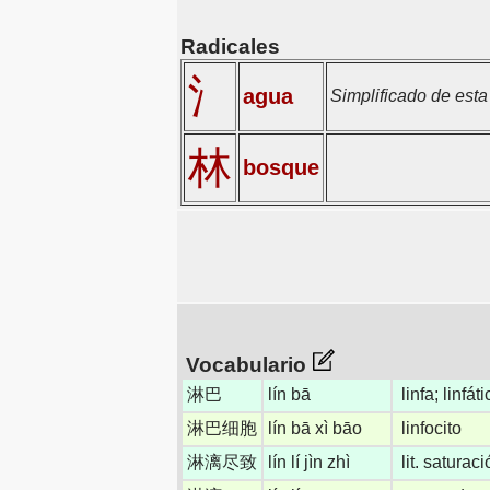
Radicales
氵
agua
Simplificado de est
林
bosque
Vocabulario
淋巴
lín bā
linfa; linfát
淋巴细胞
lín bā xì bāo
linfocito
淋漓尽致
lín lí jìn zhì
lit. satura