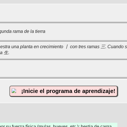
gunda rama de la tierra
estra una planta en crecimiento 丨 con tres ramas 三. Cuando s
da 生.
¡Inicie el programa de aprendizaje!
or su fuerza física (mulas, bueyes, etc.); bestia de carga