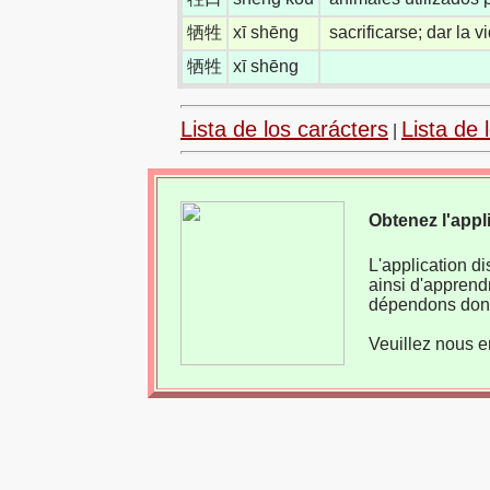
牺牲
xī shēng
sacrificarse; dar la 
牺牲
xī shēng
Lista de los carácters
Lista de 
|
Obtenez l'appl
L'application d
ainsi d'apprend
dépendons donc
Veuillez nous e