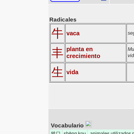
Radicales
牛
vaca
se
planta en
丰
Mu
crecimiento
vi
生
vida
Vocabulario
牲口
shēng kou
animales utilizados p