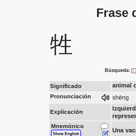
Frase 
牲
Búsqueda:
animal 
Significado
Pronunciación
shēng
Izquier
Explicación
represen
Mnemónico
Una vaca
Show English