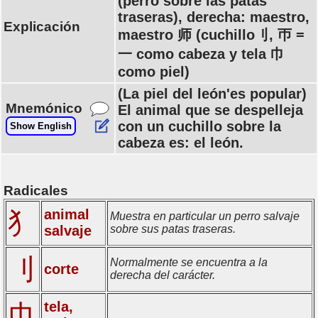
(perro sobre las patas
traseras), derecha: maestro,
Explicación
maestro 师 (cuchillo刂, 帀 =
一 como cabeza y tela 巾
como piel)
(La piel del león'es popular)
Mnemónico
El animal que se despelleja
con un cuchillo sobre la
Show English
cabeza es: el león.
Radicales
animal
犭
Muestra en particular un perro salvaje
salvaje
sobre sus patas traseras.
刂
Normalmente se encuentra a la
corte
derecha del carácter.
tela,
巾