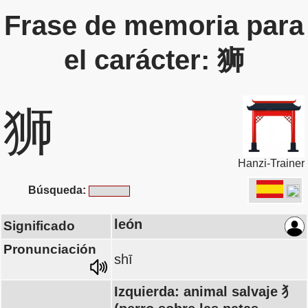
Frase de memoria para
el carácter: 狮
狮
Hanzi-Trainer
Búsqueda:
león
Significado
Pronunciación
shī
Izquierda: animal salvaje 犭