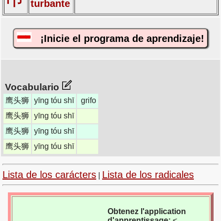
turbante
¡Inicie el programa de aprendizaje!
Vocabulario
鹰头狮
yīng tóu shī
grifo
鹰头狮
yīng tóu shī
鹰头狮
yīng tóu shī
鹰头狮
yīng tóu shī
Lista de los carácters
Lista de los radicales
|
Obtenez l'application
d'apprentissage:
<