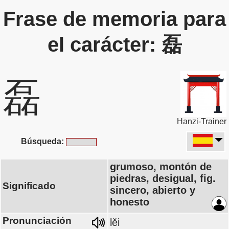
Frase de memoria para
el carácter: 磊
磊
Hanzi-Trainer
Búsqueda:
grumoso, montón de
piedras, desigual, fig.
Significado
sincero, abierto y
honesto
Pronunciación
lěi