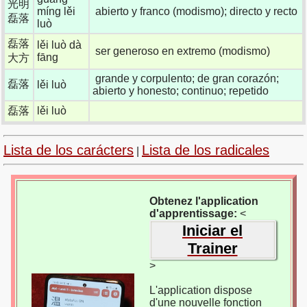
光明
míng lěi
abierto y franco (modismo); directo y recto
磊落
luò
磊落
lěi luò dà
ser generoso en extremo (modismo)
fāng
大方
grande y corpulento; de gran corazón;
磊落
lěi luò
abierto y honesto; continuo; repetido
磊落
lěi luò
Lista de los carácters
Lista de los radicales
|
Obtenez l'application
d'apprentissage:
<
Iniciar el
Trainer
>
L'application dispose
d'une nouvelle fonction