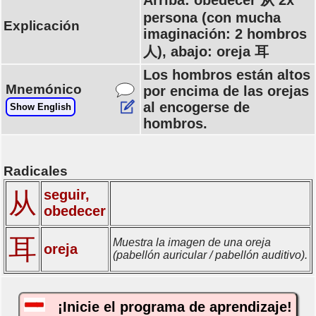
Arriba: obedecer 从 2x
persona (con mucha
Explicación
imaginación: 2 hombros
人), abajo: oreja 耳
Los hombros están altos
Mnemónico
por encima de las orejas
al encogerse de
Show English
hombros.
Radicales
seguir,
从
obedecer
耳
Muestra la imagen de una oreja
oreja
(pabellón auricular / pabellón auditivo).
¡Inicie el programa de aprendizaje!