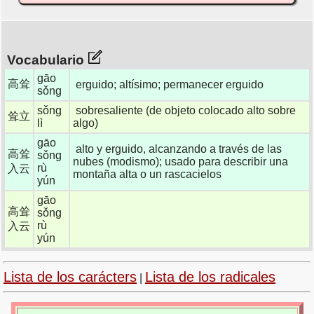
Vocabulario
gāo
高耸
erguido; altísimo; permanecer erguido
sǒng
sǒng
sobresaliente (de objeto colocado alto sobre
耸立
lì
algo)
gāo
alto y erguido, alcanzando a través de las
高耸
sǒng
nubes (modismo); usado para describir una
rù
入云
montaña alta o un rascacielos
yún
gāo
高耸
sǒng
rù
入云
yún
Lista de los carácters
Lista de los radicales
|