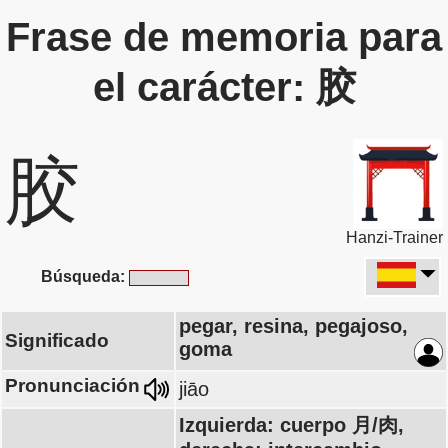
Frase de memoria para
el carácter: 胶
胶
Hanzi-Trainer
Búsqueda:
pegar, resina, pegajoso,
Significado
goma
Pronunciación
jiāo
Izquierda: cuerpo 月/肉,