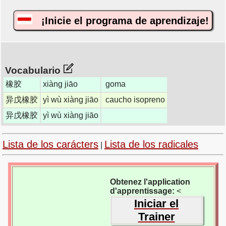
¡Inicie el programa de aprendizaje!
Vocabulario
橡胶
xiàng jiāo
goma
异戊橡胶
yì wù xiàng jiāo
caucho isopreno
异戊橡胶
yì wù xiàng jiāo
Lista de los carácters
Lista de los radicales
|
Obtenez l'application
d'apprentissage:
<
Iniciar el
Trainer