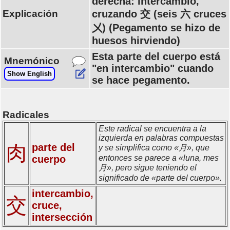
derecha: intercambio,
Explicación
cruzando 交 (seis 六 cruces
㐅) (Pegamento se hizo de
huesos hirviendo)
Esta parte del cuerpo está
Mnemónico
"en intercambio" cuando
Show English
se hace pegamento.
Radicales
Este radical se encuentra a la
izquierda en palabras compuestas
肉
parte del
y se simplifica como «月», que
cuerpo
entonces se parece a «luna, mes
月», pero sigue teniendo el
significado de «parte del cuerpo».
intercambio,
交
cruce,
intersección