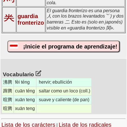
cola.
El guardia fronterizo es una persona
guardia
龹
人 con los brazos levantados
) y dos
fronterizo
barreras 二. Esto es (solo en japonés)
visible en «guardia fronterizo 関».
¡Inicie el programa de aprendizaje!
Vocabulario
沸腾
fèi téng
hervir; ebullición
蹿腾
cuān téng
saltar como un loco (coll.)
暄腾
xuān teng
suave y caliente (de pan)
暄腾
xuān teng
Lista de los carácters
Lista de los radicales
|