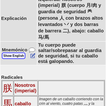
(imperial) 朕 (cuerpo 月/肉 y
guardia de seguridad 龹
(persona 人 con brazos altos
Explicación
levantados 丷 y dos barras
de barrera 二), abajo: caballo
马/馬
Tu cuerpo puede
Mnemónico
saltar/sobrepasar al guardia
de seguridad, si tu caballo
Show English
está galopando.
Radicales
Nosotros
朕
(imperial)
Imagen de un caballo corriendo con la
馬
caballo
crin al viento, cuatro patas 灬 y la