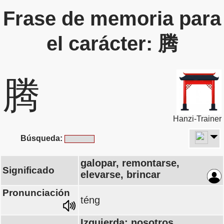
Frase de memoria para
el carácter: 腾
腾
Hanzi-Trainer
Búsqueda:
galopar, remontarse,
Significado
elevarse, brincar
Pronunciación
téng
Izquierda: nosotros