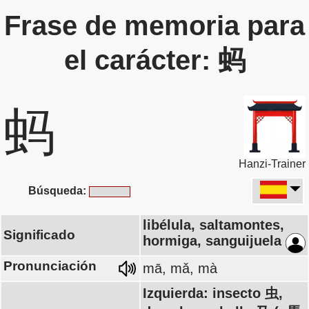
Frase de memoria para
el carácter: 蚂
蚂
Hanzi-Trainer
Búsqueda:
libélula, saltamontes,
Significado
hormiga, sanguijuela
Pronunciación
mā, mǎ, mà
Izquierda: insecto 虫,