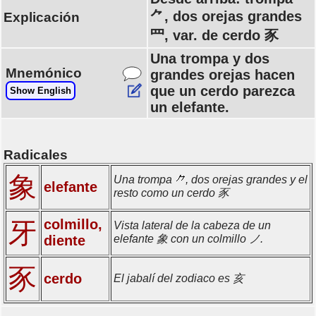
⺈, dos orejas grandes
Explicación
罒, var. de cerdo 豕
Una trompa y dos
Mnemónico
grandes orejas hacen
que un cerdo parezca
Show English
un elefante.
Radicales
象
Una trompa
, dos orejas grandes y el
elefante
resto como un cerdo 豕
colmillo,
牙
Vista lateral de la cabeza de un
diente
elefante 象 con un colmillo ノ.
豕
cerdo
El jabalí del zodiaco es 亥