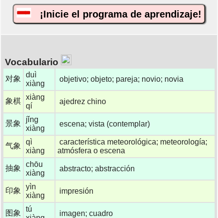
¡Inicie el programa de aprendizaje!
Vocabulario
duì
对象
objetivo; objeto; pareja; novio; novia
xiàng
xiàng
象棋
ajedrez chino
qí
jǐng
景象
escena; vista (contemplar)
xiàng
qì
característica meteorológica; meteorología;
气象
xiàng
atmósfera o escena
chōu
抽象
abstracto; abstracción
xiàng
yìn
印象
impresión
xiàng
tú
图象
imagen; cuadro
xiàng