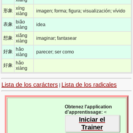
xíng
形象
imagen; forma; figura; visualización; vívido
xiàng
biǎo
表象
idea
xiàng
xiǎng
想象
imaginar; fantasear
xiàng
hǎo
好象
parecer; ser como
xiàng
hǎo
好象
xiàng
Lista de los carácters
Lista de los radicales
|
Obtenez l'application
d'apprentissage:
<
Iniciar el
Trainer