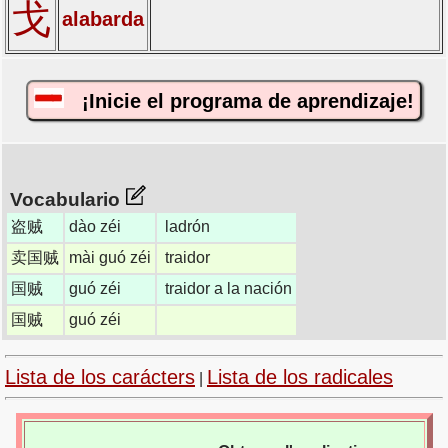
戈
alabarda
¡Inicie el programa de aprendizaje!
Vocabulario
盗贼
dào zéi
ladrón
卖国贼
mài guó zéi
traidor
国贼
guó zéi
traidor a la nación
国贼
guó zéi
Lista de los carácters
Lista de los radicales
|