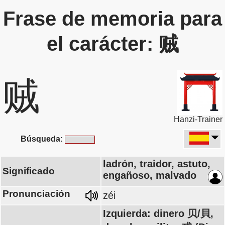
Frase de memoria para
el carácter: 贼
贼
Hanzi-Trainer
Búsqueda:
ladrón, traidor, astuto,
Significado
engañoso, malvado
Pronunciación
zéi
Izquierda: dinero 贝/貝,