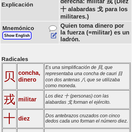
derecha: militar 戎 (Diez
Explicación
十 alabardas 戈 para los
militares.)
Quien toma dinero por
Mnemónico
la fuerza (=militar) es un
Show English
ladrón.
Radicales
Es una simplificación de 貝, que
concha,
贝
representaba una concha de cauri 目
dinero
con dos antenas 八 que se utilizaba
como moneda.
戎
Los diez 十 (personas) con las
militar
alabardas 戈 forman el ejército.
十
Dos antebrazos cruzados con cinco
diez
dedos cada uno forman el número diez.