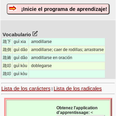
¡Inicie el programa de aprendizaje!
Vocabulario
跪下
guì xia
arrodillarse
跪倒
guì dǎo
arrodillarse; caer de rodillas; arrastrarse
跪祷
guì dǎo
arrodillarse en oración
跪叩
guì kòu
doblegarse
跪叩
guì kòu
Lista de los carácters
Lista de los radicales
|
Obtenez l'application
d'apprentissage:
<