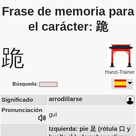
Frase de memoria para
el carácter: 跪
跪
Hanzi-Trainer
Búsqueda:
arrodillarse
Significado
Pronunciación
guì
Izquierda: pie 足 (rótula 口 y