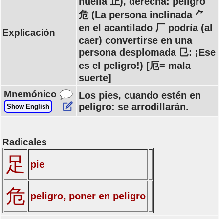
huella 止), derecha: peligro
危 (La persona inclinada ⺈
en el acantilado 厂 podría (al
Explicación
caer) convertirse en una
persona desplomada 㔾: ¡Ese
es el peligro!) [厄= mala
suerte]
Mnemónico
Los pies, cuando estén en
peligro: se arrodillarán.
Show English
Radicales
足
pie
危
peligro, poner en peligro