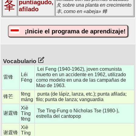
夆
puntiagudo,
夂 sobre una planta en crecimiento
afilado
丰, como en «abeja» 蜂
¡Inicie el programa de aprendizaje!
Vocabulario
Lei Feng (1940-1962), joven comunista
Léi
muerto en un accidente en 1962, utilizado
雷锋
Fēng
como modelo en una de las campañas de
Mao de 1963.
fēng
punta (de lápiz, lanza, etc.); punta afilada;
锋芒
máng
filo; punta de lanza; vanguardia
Xiè
Tse Ting-Fung o Nicholas Tse (1980-),
谢霆锋
Tíng
estrella del cantopop
fēng
Xiè
谢霆锋
Tíng