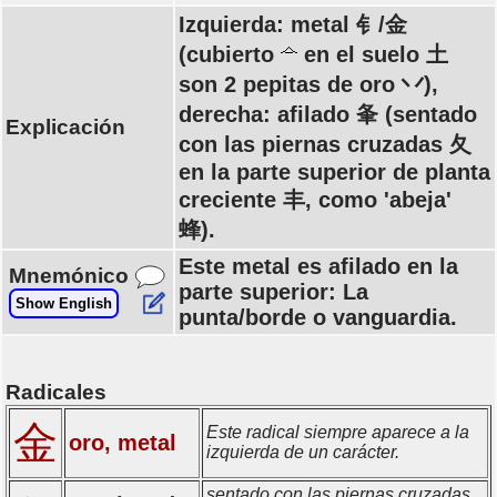
Izquierda: metal 钅/金
(cubierto
en el suelo 土
son 2 pepitas de oro 丷),
derecha: afilado 夆 (sentado
Explicación
con las piernas cruzadas 夂
en la parte superior de planta
creciente 丰, como 'abeja'
蜂).
Este metal es afilado en la
Mnemónico
parte superior: La
Show English
punta/borde o vanguardia.
Radicales
金
Este radical siempre aparece a la
oro, metal
izquierda de un carácter.
sentado con las piernas cruzadas