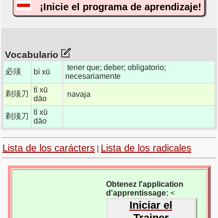
¡Inicie el programa de aprendizaje!
Vocabulario
tener que; deber; obligatorio;
必须
bì xū
necesariamente
tì xū
剃须刀
navaja
dāo
tì xū
剃须刀
dāo
Lista de los carácters
Lista de los radicales
|
Obtenez l'application
d'apprentissage:
<
Iniciar el
Trainer