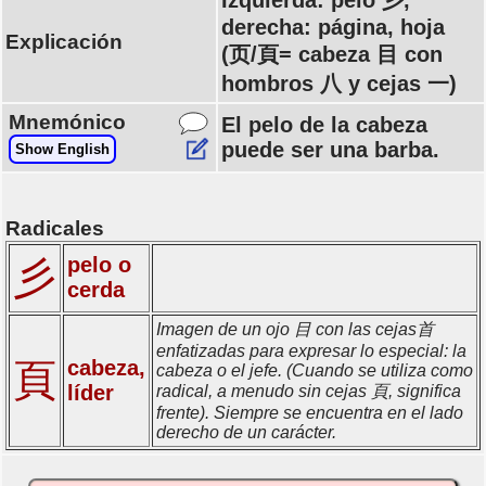
Izquierda: pelo 彡,
derecha: página, hoja
Explicación
(页/頁= cabeza 目 con
hombros 八 y cejas 一)
Mnemónico
El pelo de la cabeza
puede ser una barba.
Show English
Radicales
pelo o
彡
cerda
Imagen de un ojo 目 con las cejas首
enfatizadas para expresar lo especial: la
頁
cabeza,
cabeza o el jefe. (Cuando se utiliza como
líder
radical, a menudo sin cejas 頁, significa
frente). Siempre se encuentra en el lado
derecho de un carácter.