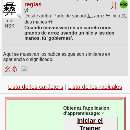
彝
reglas
廾
yí
Desde arriba: Parte de spoool 互, arroz 米, hilo 糸,
no
dos manos 廾
HSK
Cuando (envuelves) en un carrete unos
granos de arroz usando un hilo y las dos
manos, tú 'gobiernas'.
Aquí se muestran los radicales que son similares en
apariencia o significado.
幺
糸
Lista de los carácters
|
Lista de los radicales
Obtenez l'application
d'apprentissage:
<
Iniciar el
Trainer