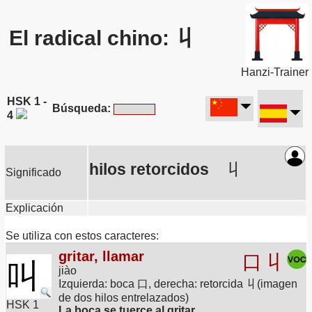
El radical chino: 丩
Hanzi-Trainer
HSK 1 -
Búsqueda:
4
hilos retorcidos
丩
Significado
Explicación
Se utiliza con estos caracteres:
gritar, llamar
口
丩
叫
jiào
Izquierda: boca 口, derecha: retorcida 丩(imagen
de dos hilos entrelazados)
HSK 1
La boca se tuerce al gritar.