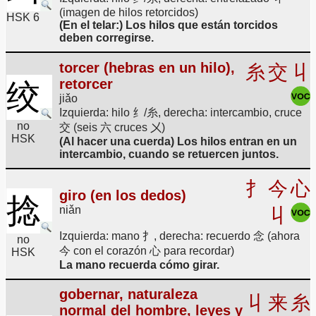
(imagen de hilos retorcidos)
HSK 6
(En el telar:) Los hilos que están torcidos
deben corregirse.
torcer (hebras en un hilo),
糸
交
丩
retorcer
绞
jiǎo
Izquierda: hilo 纟/糸, derecha: intercambio, cruce
no
交 (seis 六 cruces 㐅)
HSK
(Al hacer una cuerda) Los hilos entran en un
intercambio, cuando se retuercen juntos.
扌
今
心
giro (en los dedos)
捻
niǎn
丩
Izquierda: mano 扌, derecha: recuerdo 念 (ahora
no
今 con el corazón 心 para recordar)
HSK
La mano recuerda cómo girar.
gobernar, naturaleza
丩
来
糸
normal del hombre, leyes y