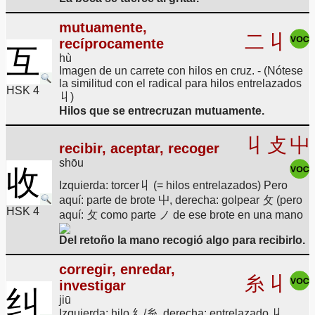
mutuamente,
二
丩
recíprocamente
互
hù
Imagen de un carrete con hilos en cruz. - (Nótese
la similitud con el radical para hilos entrelazados
HSK 4
丩)
Hilos que se entrecruzan mutuamente.
丩
攴
屮
recibir, aceptar, recoger
shōu
收
Izquierda: torcer丩 (= hilos entrelazados) Pero
aquí: parte de brote 屮, derecha: golpear 攵 (pero
HSK 4
aquí: 攵 como parte ノ de ese brote en una mano
Del retoño la mano recogió algo para recibirlo.
corregir, enredar,
糸
丩
investigar
纠
jiū
Izquierda: hilo 纟/糸, derecha: entrelazado 丩