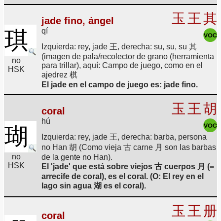
玉
王
其
jade fino, ángel
qí
琪
Izquierda: rey, jade 王, derecha: su, su, su 其
(imagen de pala/recolector de grano (herramienta
no
para trillar), aquí: Campo de juego, como en el
HSK
ajedrez 棋
El jade en el campo de juego es: jade fino.
玉
王
胡
coral
hú
瑚
Izquierda: rey, jade 王, derecha: barba, persona
no Han 胡 (Como vieja 古 carne 月 son las barbas
no
de la gente no Han).
HSK
El 'jade' que está sobre viejos 古 cuerpos 月 (=
arrecife de coral), es el coral. (O: El rey en el
lago sin agua 湖 es el coral).
玉
王
册
coral