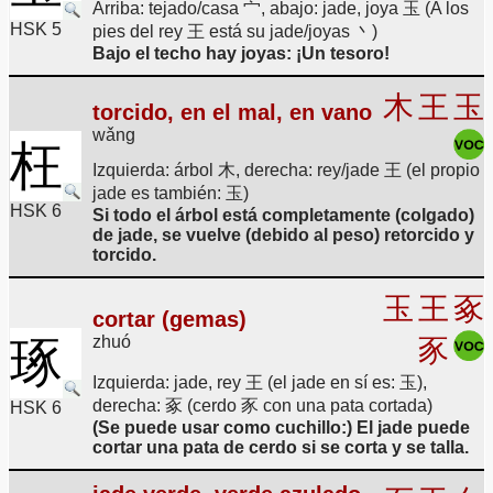
Arriba: tejado/casa 宀, abajo: jade, joya 玉 (A los
HSK 5
pies del rey 王 está su jade/joyas 丶)
Bajo el techo hay joyas: ¡Un tesoro!
木
王
玉
torcido, en el mal, en vano
wǎng
枉
Izquierda: árbol 木, derecha: rey/jade 王 (el propio
jade es también: 玉)
HSK 6
Si todo el árbol está completamente (colgado)
de jade, se vuelve (debido al peso) retorcido y
torcido.
玉
王
豖
cortar (gemas)
zhuó
琢
豕
Izquierda: jade, rey 王 (el jade en sí es: 玉),
derecha: 豖 (cerdo 豕 con una pata cortada)
HSK 6
(Se puede usar como cuchillo:) El jade puede
cortar una pata de cerdo si se corta y se talla.