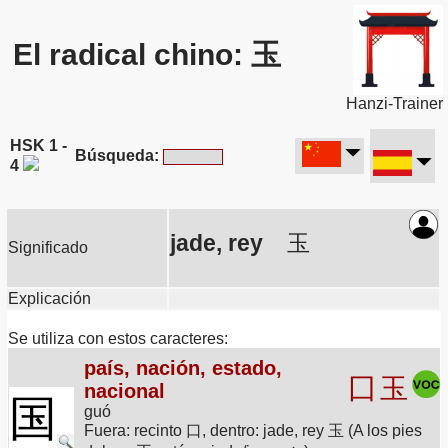
El radical chino: 玉
Hanzi-Trainer
HSK 1 -
Búsqueda:
4
jade, rey
玉
Significado
Explicación
Se utiliza con estos caracteres:
país, nación, estado,
囗
玉
nacional
国
guó
Fuera: recinto 口, dentro: jade, rey 玉 (A los pies