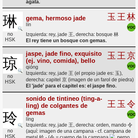
ágata.
玉
王
林
琳
gema, hermoso jade
lín
no
Izquierda: rey, jade 王, derecha: bosque 林
HSK
El rey tiene un bosque con gemas.
jaspe, jade fino, exquisito
玉
王
京
琼
(ej. vino, comida), bello
qióng
Izquierda: rey, jade 王 (el propio jade es: 玉),
no
derecha: capitel 京 (imagen de un farol de piedra)
HSK
El 'jade' para el capitel es: el jaspe fino.
sonido de tintineo (ting-a-
王
玉
令
ling) de colgantes de
gemas
玲
líng
Izquierda: rey, jade 王, derecha: orden, mando 令
no
(aquí: imagen de una campana - cf. campana de
HSK
metal 铃 - (令 = cuerpo de la campana
, perno