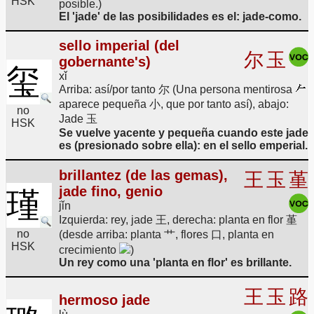
HSK
posible.)
El 'jade' de las posibilidades es el: jade-como.
sello imperial (del
尔
玉
gobernante's)
玺
xǐ
Arriba: así/por tanto 尔 (Una persona mentirosa
aparece pequeña 小, que por tanto así), abajo:
no
Jade 玉
HSK
Se vuelve yacente y pequeña cuando este jade
es (presionado sobre ella): en el sello emperial.
brillantez (de las gemas),
王
玉
堇
jade fino, genio
瑾
jǐn
Izquierda: rey, jade 王, derecha: planta en flor 堇
no
(desde arriba: planta 艹, flores 口, planta en
HSK
crecimiento
)
Un rey como una 'planta en flor' es brillante.
王
玉
路
hermoso jade