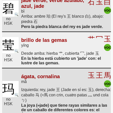
jade verde, verde azulado,
石
玉
白
碧
azul, jade
bì
Arriba: ambre 珀 (El rey's 王 blanco 白), abajo:
no
piedra 石
HSK
Pero la piedra blanca del rey es jade verde.
艹
冖
玉
brillo de las gemas
莹
yíng
Desde arriba: hierba 艹, cubierta 冖, jade 玉
no
En la hierba está cubierto un 'jade' con: el
HSK
lustre de las gemas.
玉
王
馬
ágata, cornalina
mǎ
玛
Izquierda: rey, jade 王 (Jade en sí es: 玉), derecha:
caballo 马 (=馬 con crin, cuatro patas 灬 und cola
no
ㄅ)
HSK
La joya (=jade) que tiene rayas similares a las
de un caballo de diferentes colores es: el