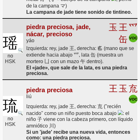
de la campana マ)
La campana de jade tiene sonido de tintineo.
玉
王
爫
piedra preciosa, jade,
nácar, precioso
缶
瑶
yáo
Izquierda: rey, jade 王, derecha: 䍃 (mano que se
extiende hacia abajo 爫, lata 缶 (muestra un
no
HSK
mortero 凵 con un mazo 午 dentro).
El «jade», que sale de la lata, es una piedra
preciosa.
王
玉
㐬
piedra preciosa
liú
琉
Izquierda: rey, jade 王, derecha: 㐬 ("recién
nacido" como un niño puesto boca abajo
: el
no
niño 子 viene con la cabeza primero, con líquido
HSK
amniótico 川)
Si un 'jade' recibe una nueva vida, entonces
como: una piedra preciosa.