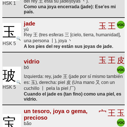
del rey 王 está su jade/joyas 丶).
HSK 1
Como una joya encerrada (jade): Ese'es mi
país.
jade
玉
王
玉
yù
Rey 王 (tres esferas 三 [cielo, tierra, humanidad],
una persona 丨), joya 丶
HSK 5
A los pies del rey están sus joyas de jade.
玉
王
皮
vidrio
bō
玻
Izquierda: rey, jade 王 (jade por sí mismo también
es: 玉), derecha: piel 皮 (Una mano 又 con un
HSK 5
cuchillo 丨 pela la piel 厂)
Cuando el jade es (tan fino) como una piel, es
vidrio.
un tesoro, joya o gema,
宀
王
玉
precioso
宝
bǎo