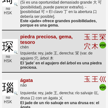
(Si es una oportunidad demasiado grande 大 可
(posibilidad), puede parecer extraño). -
no
[posibilidad 可 = El clavo 丁 en la abertura 口
HSK
debería ser posible].
Este «jade» ofrece grandes posibilidades,
porque es una gema.
玉
王
罙
piedra preciosa, gema,
tesoro
琛
穴
木
chēn
Izquierda: rey, jade 王, derecha: 罙 (var. de
no
agujero 穴, árbol 木
HSK
El 'jade' en el agujero del árbol es una piedra
preciosa.
玉
王
巛
ágata
瑙
nǎo
Izquierda: rey, jade 王, derecha: río salvaje 巛,
no
drusa 口 con un ágata 㐅
HSK
El jade de un río salvaje en una drusa es: el
ágata.