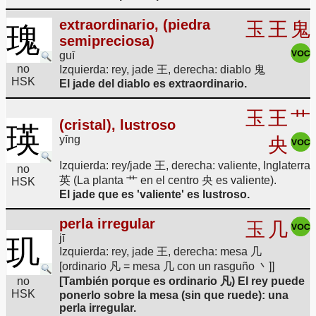
extraordinario, (piedra
玉
王
鬼
瑰
semipreciosa)
guī
no
Izquierda: rey, jade 王, derecha: diablo 鬼
HSK
El jade del diablo es extraordinario.
玉
王
艹
(cristal), lustroso
瑛
yīng
央
Izquierda: rey/jade 王, derecha: valiente, Inglaterra
no
英 (La planta 艹 en el centro 央 es valiente).
HSK
El jade que es 'valiente' es lustroso.
perla irregular
玉
几
jī
玑
Izquierda: rey, jade 王, derecha: mesa 几
[ordinario 凡 = mesa 几 con un rasguño 丶]]
no
[También porque es ordinario 凡) El rey puede
HSK
ponerlo sobre la mesa (sin que ruede): una
perla irregular.