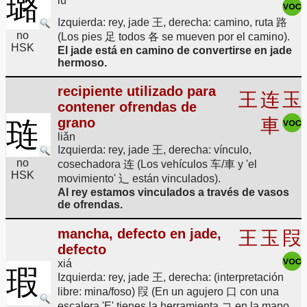
璐
lù
Izquierda: rey, jade 王, derecha: camino, ruta 路
no
(Los pies 足 todos 各 se mueven por el camino).
HSK
El jade está en camino de convertirse en jade
hermoso.
recipiente utilizado para
王
连
玉
contener ofrendas de
grano
車
琏
liǎn
Izquierda: rey, jade 王, derecha: vínculo,
no
cosechadora 连 (Los vehículos 车/車 y 'el
HSK
movimiento' 辶 están vinculados).
Al rey estamos vinculados a través de vasos
de ofrendas.
mancha, defecto en jade,
王
玉
叚
defecto
xiá
瑕
Izquierda: rey, jade 王, derecha: (interpretación
libre: mina/foso) 叚 (En un agujero 口 con una
escalera 'E' tienes la herramienta コ en la mano