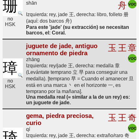
珊
shān
舟
Izquierda: rey, jade 王, derecha: libro, folleto 册
no
(aquí: dos barcos 舟)
HSK
Para este 'jade' (su extracción) se necesitan
barcos, el: Coral.
juguete de jade, antiguo
玉
王
章
ornamento de piedra
zhāng
璋
Izquierda: rey/jade 王, derecha: medalla 章
(Levántate temprano 立 早 para conseguir una
medalla). [temprano 早 = Cuando el amanecer 旦
no
está en una marca 丶 en el horizonte 一, es
HSK
temprano por la mañana].
Una medalla real (= similar a la de un rey) es:
un juguete de jade.
gema, piedra preciosa,
玉
王
奇
curio
qí
琦
Izquierda: rey, jade 王, derecha: extraño/raro 奇