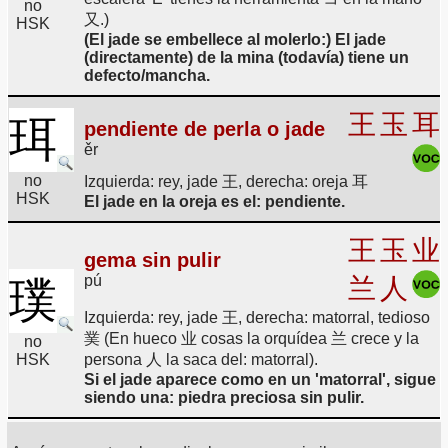
no
又.)
HSK
(El jade se embellece al molerlo:) El jade
(directamente) de la mina (todavía) tiene un
defecto/mancha.
王
玉
耳
珥
pendiente de perla o jade
ěr
no
Izquierda: rey, jade 王, derecha: oreja 耳
HSK
El jade en la oreja es el: pendiente.
王
玉
业
gema sin pulir
pú
兰
人
璞
Izquierda: rey, jade 王, derecha: matorral, tedioso
菐 (En hueco 业 cosas la orquídea 兰 crece y la
no
HSK
persona 人 la saca del: matorral).
Si el jade aparece como en un 'matorral', sigue
siendo una: piedra preciosa sin pulir.