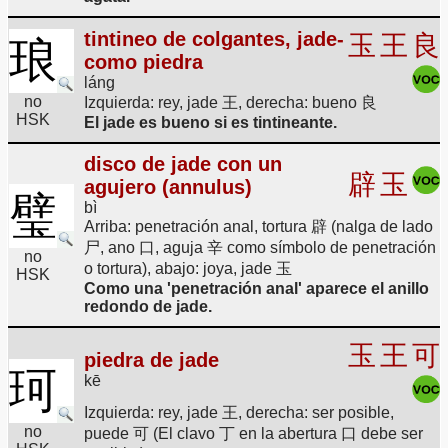
tintineo de colgantes, jade-
玉
王
良
琅
como piedra
láng
no
Izquierda: rey, jade 王, derecha: bueno 良
HSK
El jade es bueno si es tintineante.
disco de jade con un
辟
玉
agujero (annulus)
璧
bì
Arriba: penetración anal, tortura 辟 (nalga de lado
尸, ano 口, aguja 辛 como símbolo de penetración
no
o tortura), abajo: joya, jade 玉
HSK
Como una 'penetración anal' aparece el anillo
redondo de jade.
玉
王
可
piedra de jade
珂
kē
Izquierda: rey, jade 王, derecha: ser posible,
no
puede 可 (El clavo 丁 en la abertura 口 debe ser