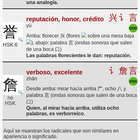
una analogía.
兴
讠
言
reputación, honor, crédito
yù
誉
Arriba: florecer 兴 (flores
sobre una mesa baja
), abajo: palabra 言 (ondas sonoras que salen
HSK 6
de una boca 口)
Las palabras florecientes le dan: reputación.
讠
詹
言
verboso, excelente
zhān
詹
Desde arriba: mirar hacia arriba 厃, ocho 八 y
palabra 言 (ondas sonoras que salen de una boca
no
口)
HSK
Quien, al mirar hacia arriba, utiliza ocho
palabras, es verborreico.
Aquí se muestran los radicales que son similares en
apariencia o significado.