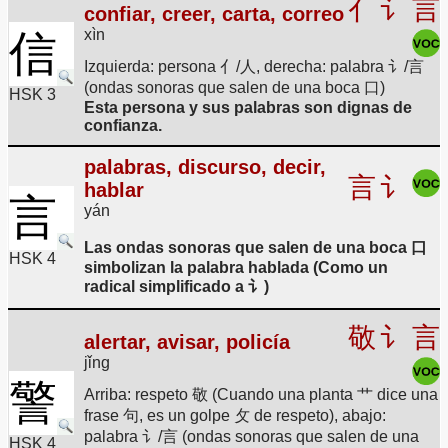
亻
讠
言
confiar, creer, carta, correo
xìn
信
Izquierda: persona 亻/人, derecha: palabra 讠/言
(ondas sonoras que salen de una boca 口)
HSK 3
Esta persona y sus palabras son dignas de
confianza.
palabras, discurso, decir,
言
讠
hablar
言
yán
Las ondas sonoras que salen de una boca 口
HSK 4
simbolizan la palabra hablada (Como un
radical simplificado a 讠)
敬
讠
言
alertar, avisar, policía
jǐng
警
Arriba: respeto 敬 (Cuando una planta 艹 dice una
frase 句, es un golpe 攵 de respeto), abajo:
palabra 讠/言 (ondas sonoras que salen de una
HSK 4