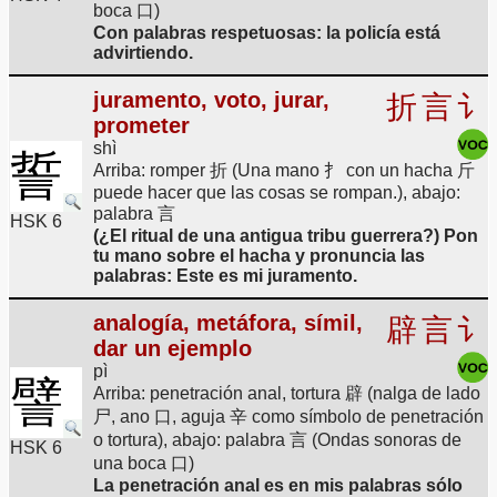
boca 口)
Con palabras respetuosas: la policía está
advirtiendo.
juramento, voto, jurar,
折
言
讠
prometer
shì
誓
Arriba: romper 折 (Una mano 扌 con un hacha 斤
puede hacer que las cosas se rompan.), abajo:
palabra 言
HSK 6
(¿El ritual de una antigua tribu guerrera?) Pon
tu mano sobre el hacha y pronuncia las
palabras: Este es mi juramento.
analogía, metáfora, símil,
辟
言
讠
dar un ejemplo
pì
譬
Arriba: penetración anal, tortura 辟 (nalga de lado
尸, ano 口, aguja 辛 como símbolo de penetración
o tortura), abajo: palabra 言 (Ondas sonoras de
HSK 6
una boca 口)
La penetración anal es en mis palabras sólo