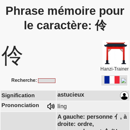
Phrase mémoire pour
le caractère: 伶
伶
Hanzi-Trainer
Recherche:
astucieux
Signification
Prononciation
líng
A gauche: personne 亻, à
droite: ordre,