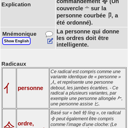
commandement 令 (Un
Explication
couvercle
sur la
personne courbée卩, a
été ordonné).
La personne qui donne
Mnémonique
les ordres doit être
Show English
intelligente.
Radicaux
Ce radical est compris comme une
variante identique de « personne »
人, et représente une personne
亻
personne
debout, les jambes écartées. - Ce
radical a plusieurs variantes, par
exemple une personne allongée
,
une personne assise 匕.
Basé sur « bell 铃 líng », ce radical
令 peut également être compris
令
ordre,
comme l'image d'une cloche: (Le