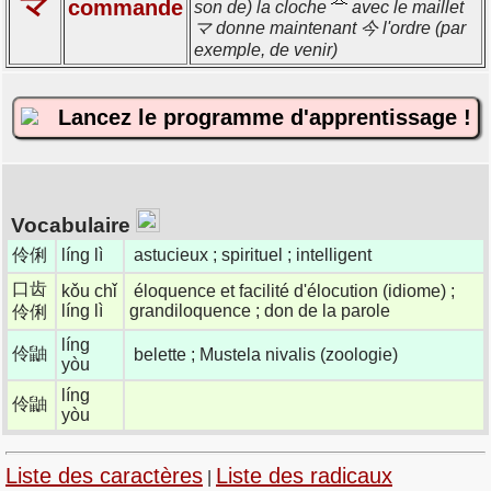
commande
son de) la cloche
avec le maillet
マ donne maintenant 今 l'ordre (par
exemple, de venir)
Lancez le programme d'apprentissage !
Vocabulaire
伶俐
líng lì
astucieux ; spirituel ; intelligent
口齿
kǒu chǐ
éloquence et facilité d'élocution (idiome) ;
líng lì
grandiloquence ; don de la parole
伶俐
líng
伶鼬
belette ; Mustela nivalis (zoologie)
yòu
líng
伶鼬
yòu
Liste des caractères
Liste des radicaux
|