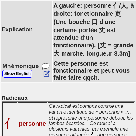
A gauche: personne 亻/人, à
droite: fonctionnaire 吏
(Une bouche 口 d'une
Explication
certaine portée 丈 est
attendue d'un
fonctionnaire). [丈 = grande
大 marche, longueur 3.3m]
Cette personne est
Mnémonique
fonctionnaire et peut vous
Show English
faire faire qqch.
Radicaux
Ce radical est compris comme une
variante identique de « personne » 人,
et représente une personne debout, les
亻
personne
jambes écartées. - Ce radical a
plusieurs variantes, par exemple une
personne allongée
, une personne