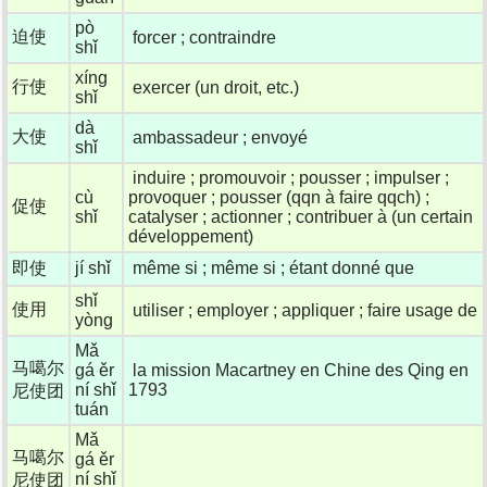
pò
迫使
forcer ; contraindre
shǐ
xíng
行使
exercer (un droit, etc.)
shǐ
dà
大使
ambassadeur ; envoyé
shǐ
induire ; promouvoir ; pousser ; impulser ;
cù
provoquer ; pousser (qqn à faire qqch) ;
促使
shǐ
catalyser ; actionner ; contribuer à (un certain
développement)
即使
jí shǐ
même si ; même si ; étant donné que
shǐ
使用
utiliser ; employer ; appliquer ; faire usage de
yòng
Mǎ
马噶尔
gá ěr
la mission Macartney en Chine des Qing en
ní shǐ
1793
尼使团
tuán
Mǎ
马噶尔
gá ěr
ní shǐ
尼使团