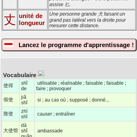
assise 匕.
Une personne grande 大 faisant un
unité de
丈
grand pas latéral vers la droite pour
longueur
mesurer cette distance.
Lancez le programme d'apprentissage !
Vocabulaire
shǐ
utilisable ; réalisable ; faisable ; faisable ;
使得
de
faire ; provoquer
jiǎ
假使
si ; au cas où ; supposé ; donné...
shǐ
zhì
致使
causer ; entraîner
shǐ
dà
大使馆
shǐ
ambassade
guǎn