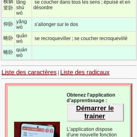
横躺
tǎng
se coucher dans tous les sens ; épuisé et en
shù
désordre
竖卧
wò
yǎng
仰卧
s'allonger sur le dos
wò
quán
蜷卧
se recroqueviller ; se coucher recroquevillé
wò
quán
蜷卧
wò
Liste des caractères
Liste des radicaux
|
Obtenez l'application
d'apprentissage :
Démarrer le
trainer
L'application dispose
d'une nouvelle fonction