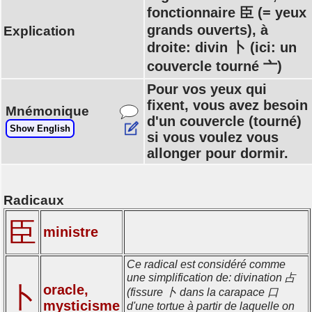
fonctionnaire 臣 (= yeux
grands ouverts), à
Explication
droite: divin 卜 (ici: un
couvercle tourné 亠)
Pour vos yeux qui
fixent, vous avez besoin
Mnémonique
d'un couvercle (tourné)
Show English
si vous voulez vous
allonger pour dormir.
Radicaux
臣
ministre
Ce radical est considéré comme
une simplification de: divination 占
卜
oracle,
(fissure 卜 dans la carapace 口
mysticisme
d'une tortue à partir de laquelle on