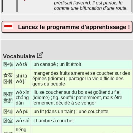
prédisait l'avenir). Il est parfois lu
comme une bifurcation d'une route.
Lancez le programme d'apprentissage !
Vocabulaire
卧榻
wò tà
un canapé ; un lit étroit
manger des fruits amers et se coucher sur des
食荼
shí tú
épines (idiome) ; partager la vie difficile des
wò jí
卧棘
gens du peuple
wò xīn
lit. se coucher sur du bois et goûter du fiel
卧薪
cháng
(idiome) ; fig. souffrir patiemment, mais être
尝胆
dǎn
fermement décidé à se venger
卧铺
wò pù
un lit (dans un train) ; une couchette
卧室
wò shì
chambre à coucher
héng