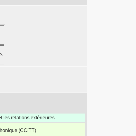
e.
t les relations extérieures
éphonique (CCITT)