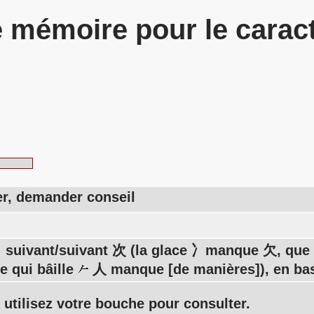
 mémoire pour le carac
er, demander conseil
: suivant/suivant 次 (la glace 冫manque 欠, que v
e qui bâille
人 manque [de manières]), en ba
 utilisez votre bouche pour consulter.