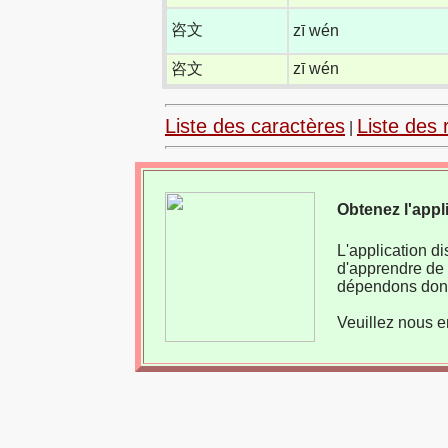
咨文
zī wén
咨文
zī wén
Liste des caractères
Liste des 
|
Obtenez l'appl
L'application d
d'apprendre de 
dépendons donc
Veuillez nous e