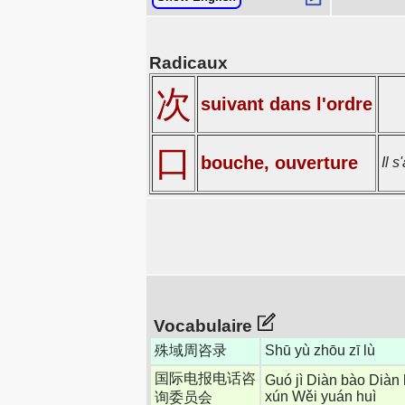
Radicaux
次
suivant dans l'ordre
口
bouche, ouverture
Il s
Vocabulaire
殊域周咨录
Shū yù zhōu zī lù
国际电报电话咨
Guó jì Diàn bào Diàn 
xún Wěi yuán huì
询委员会