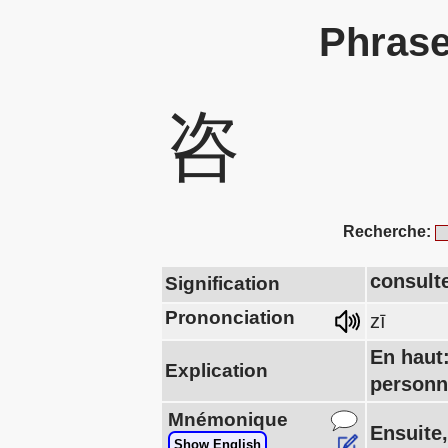
Phrase
咨
Recherche:
consult
Signification
Prononciation
zī
En haut
Explication
personn
Mnémonique
Ensuite,
Show English