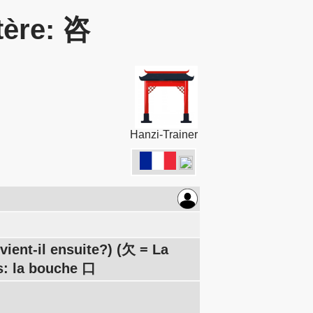
tère: 咨
Hanzi-Trainer
ient-il ensuite?) (欠 = La
s: la bouche 口