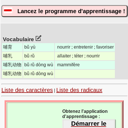
Lancez le programme d'apprentissage !
Vocabulaire
哺育
bǔ yù
nourrir ; entretenir ; favoriser
哺乳
bǔ rǔ
allaiter ; téter ; nourrir
哺乳动物
bǔ rǔ dòng wù
mammifère
哺乳动物
bǔ rǔ dòng wù
Liste des caractères
Liste des radicaux
|
Obtenez l'application
d'apprentissage :
Démarrer le