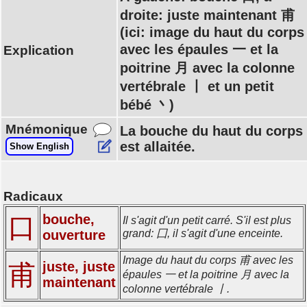
droite: juste maintenant 甫
(ici: image du haut du corps
avec les épaules 一 et la
Explication
poitrine 月 avec la colonne
vertébrale 丨 et un petit
bébé 丶)
Mnémonique
La bouche du haut du corps
est allaitée.
Show English
Radicaux
bouche,
口
Il s'agit d'un petit carré. S'il est plus
ouverture
grand: 囗, il s'agit d'une enceinte.
Image du haut du corps 甫 avec les
juste, juste
甫
épaules 一 et la poitrine 月 avec la
maintenant
colonne vertébrale 丨.