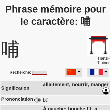
Phrase mémoire pour
le caractère: 哺
哺
Hanzi-
Trainer
Recherche:
allaitement, nourrir, manger
Signification
Prononciation
bǔ
À gauche: bouche 口, à