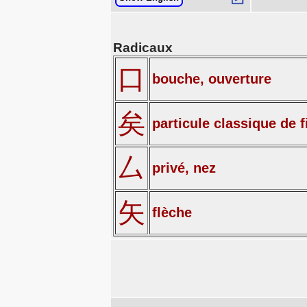
Radicaux
口
bouche, ouverture
矣
particule classique de f
厶
privé, nez
矢
flèche