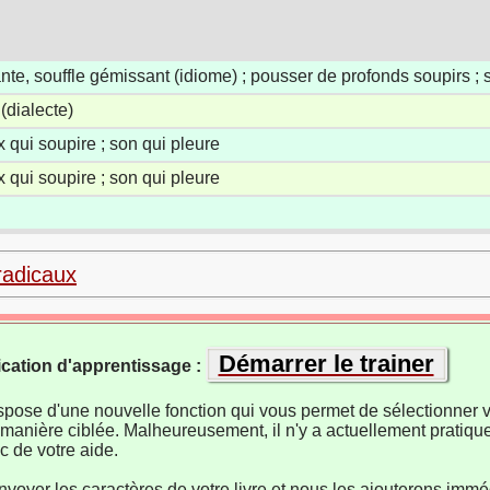
nte, souffle gémissant (idiome) ; pousser de profonds soupirs ;
(dialecte)
 qui soupire ; son qui pleure
 qui soupire ; son qui pleure
radicaux
Démarrer le trainer
ication d'apprentissage :
ispose d'une nouvelle fonction qui vous permet de sélectionner v
manière ciblée. Malheureusement, il n'y a actuellement pratiqu
 de votre aide.
nvoyer les caractères de votre livre et nous les ajouterons imm