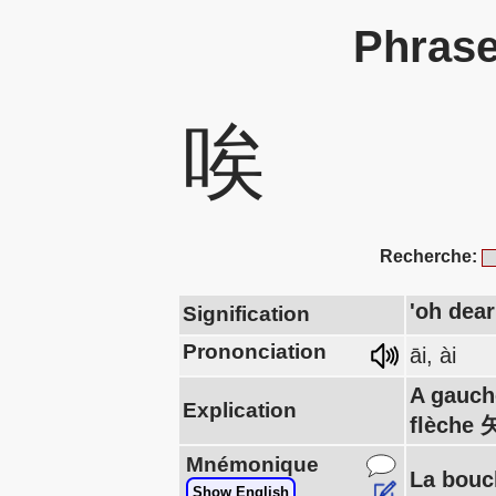
Phrase
唉
Recherche:
'oh dear
Signification
Prononciation
āi, ài
A gauche
Explication
flèche 矢
Mnémonique
La bouch
Show English