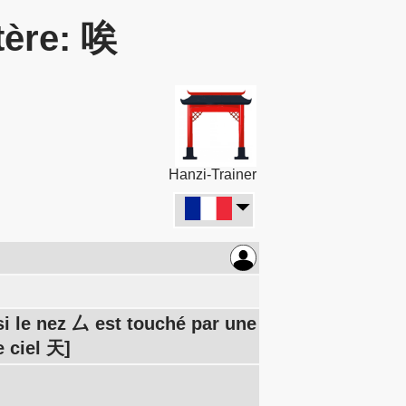
tère: 唉
Hanzi-Trainer
si le nez 厶 est touché par une
e ciel 天]