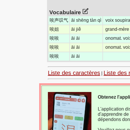
Vocabulaire
唉声叹气
āi shēng tàn qì
voix soupira
唉姐
āi jiě
grand-mère 
唉唉
āi āi
onomat. voix
唉唉
āi āi
onomat. voix
唉唉
āi āi
Liste des caractères
Liste des 
|
Obtenez l'appl
L'application d
d'apprendre de 
dépendons donc
Veuillez nous e