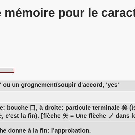
 mémoire pour le carac
' ou un grognement/soupir d'accord, 'yes'
: bouche 口, à droite: particule terminale 矣 (Ì
, c'est la fin). [flèche 矢 = Une flèche ノ dans l
e donne à la fin: l'approbation.