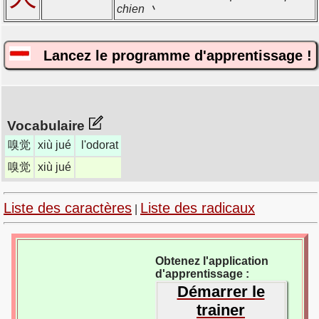
chien 丶
Lancez le programme d'apprentissage !
Vocabulaire
嗅觉
xiù jué
l'odorat
嗅觉
xiù jué
Liste des caractères
Liste des radicaux
|
Obtenez l'application
d'apprentissage :
Démarrer le
trainer