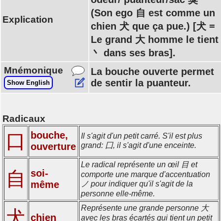
(Son ego 自 est comme un
Explication
chien 犬 que ça pue.) [犬 =
Le grand 大 homme le tient
丶 dans ses bras].
Mnémonique
La bouche ouverte permet
de sentir la puanteur.
Show English
Radicaux
bouche,
口
Il s'agit d'un petit carré. S'il est plus
ouverture
grand: 囗, il s'agit d'une enceinte.
Le radical représente un œil 目 et
自
soi-
comporte une marque d'accentuation
même
ノ pour indiquer qu'il s'agit de la
personne elle-même.
Représente une grande personne 大
犬
chien
avec les bras écartés qui tient un petit