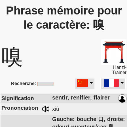
Phrase mémoire pour
le caractère: 嗅
嗅
Hanzi-
Trainer
Recherche:
sentir, renifler, flairer
Signification
Prononciation
xiù
Gauche: bouche 口, droite:
odeur/ puanteur/sac 臭