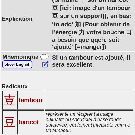
豆 [ici: image d'un tambour
豆 sur un support]), en bas:
Explication
'to add' 加 (Pour obtenir de
l'énergie 力 votre bouche 口
a besoin que qqch. soit
'ajouté' [=manger])
Mnémonique
Si un tambour est ajouté, il
sera excellent.
Show English
Radicaux
壴
tambour
représente un récipient à usage
豆
culinaire ou sacrificiel à base ronde
haricot
surélevée, également interprété comme
un tambour.