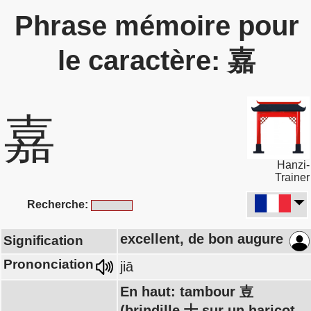
Phrase mémoire pour
le caractère: 嘉
嘉
Hanzi-
Trainer
Recherche:
excellent, de bon augure
Signification
Prononciation
jiā
En haut: tambour 壴
(brindille 十 sur un haricot