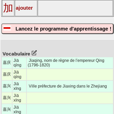
加
ajouter
Lancez le programme d'apprentissage !
Vocabulaire
Jiā
Jiaqing, nom de règne de l'empereur Qing
嘉庆
qìng
(1796-1820)
Jiā
嘉庆
qìng
Jiā
嘉兴
Ville préfecture de Jiaxing dans le Zhejiang
xīng
Jiā
嘉兴
xīng
Jiā
嘉兴
xīng