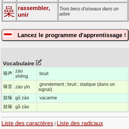
rassembler,
喿
Trois becs d'oiseaux dans un
unir
arbre
Lancez le programme d'apprentissage !
Vocabulaire
zào
噪声
bruit
shēng
grondement ; bruit ; statique (dans un
噪音
zào yīn
signal)
鼓噪
gǔ zào
vacarme
鼓噪
gǔ zào
Liste des caractères
Liste des radicaux
|