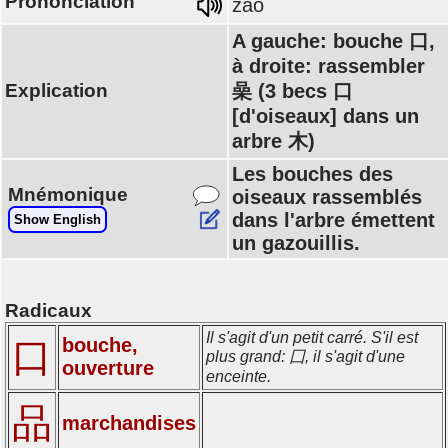
Prononciation
zào
A gauche: bouche 口,
à droite: rassembler
Explication
喿 (3 becs 口
[d'oiseaux] dans un
arbre 木)
Les bouches des
Mnémonique
oiseaux rassemblés
dans l'arbre émettent
Show English
un gazouillis.
Radicaux
Il s'agit d'un petit carré. S'il est
bouche,
口
plus grand: 囗, il s'agit d'une
ouverture
enceinte.
品
marchandises