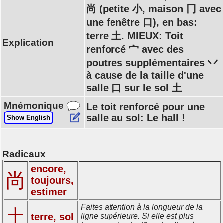
尚 (petite 小, maison 冂 avec
une fenêtre 口), en bas:
terre 土. MIEUX: Toit
Explication
renforcé 宀 avec des
poutres supplémentaires 丷
à cause de la taille d'une
salle 口 sur le sol 土
Mnémonique
Le toit renforcé pour une
salle au sol: Le hall !
Show English
Radicaux
encore,
尚
toujours,
estimer
Faites attention à la longueur de la
土
terre, sol
ligne supérieure. Si elle est plus