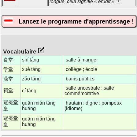
longue, cela signifie « érudit » 士.
Lancez le programme d'apprentissage !
Vocabulaire
食堂
shí táng
salle à manger
学堂
xué táng
collège ; école
澡堂
zǎo táng
bains publics
salle ancestrale ; salle
祠堂
cí táng
commémorative
冠冕堂
guān miǎn táng
hautain ; digne ; pompeux
huáng
(idiome)
皇
冠冕堂
guān miǎn táng
huáng
皇