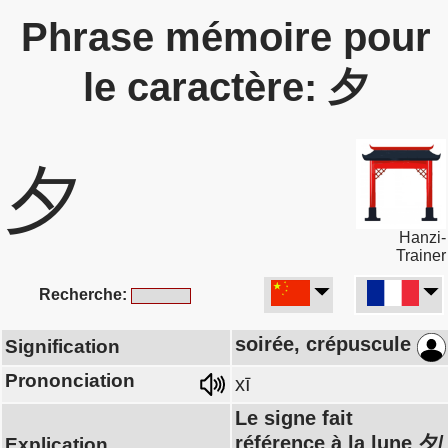
Phrase mémoire pour
le caractère: 夕
夕
Hanzi-
Trainer
Recherche:
soirée, crépuscule
Signification
Prononciation
xī
Le signe fait
référence à la lune 夕/
Explication