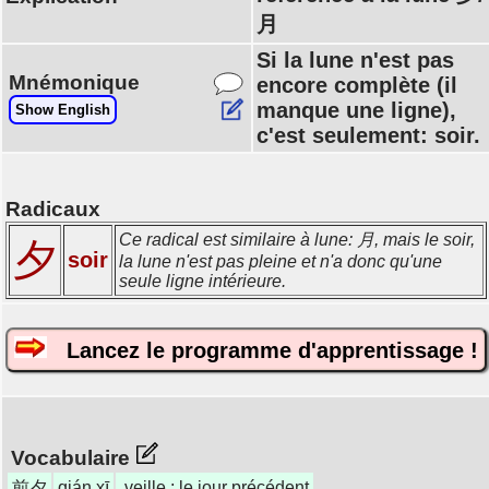
月
Si la lune n'est pas
Mnémonique
encore complète (il
manque une ligne),
Show English
c'est seulement: soir.
Radicaux
Ce radical est similaire à lune: 月, mais le soir,
夕
soir
la lune n'est pas pleine et n'a donc qu'une
seule ligne intérieure.
Lancez le programme d'apprentissage !
Vocabulaire
前夕
qián xī
veille ; le jour précédent