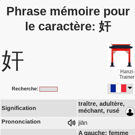
Phrase mémoire pour
le caractère: 奸
奸
Hanzi-
Trainer
Recherche:
traître, adultère,
Signification
méchant, rusé
Prononciation
jiān
A gauche: femme