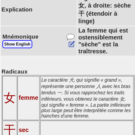
女, à droite: sèche
Explication
干 (étendoir à
linge)
La femme qui est
Mnémonique
ostensiblement
"sèche" est la
Show English
traîtresse.
Radicaux
Le caractère 大, qui signifie « grand »,
représente une personne 人 avec les bras
tendus 一. Si vous rapprochez les traits
女
femme
inférieurs, vous obtenez le caractère 女,
qui signifie « femme ». La partie inférieure
plus large peut être interprétée comme les
hanches d'une femme.
干
sec