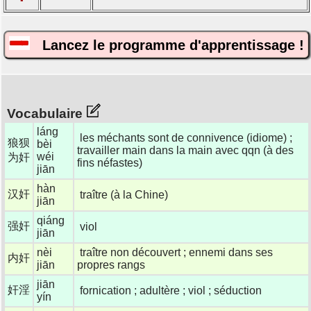
Lancez le programme d'apprentissage !
Vocabulaire
láng
les méchants sont de connivence (idiome) ;
狼狈
bèi
travailler main dans la main avec qqn (à des
wéi
为奸
fins néfastes)
jiān
hàn
汉奸
traître (à la Chine)
jiān
qiáng
强奸
viol
jiān
nèi
traître non découvert ; ennemi dans ses
内奸
jiān
propres rangs
jiān
奸淫
fornication ; adultère ; viol ; séduction
yín