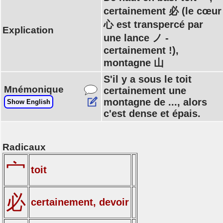
certainement 必 (le cœur
心 est transpercé par
Explication
une lance ノ -
certainement !),
montagne 山
S'il y a sous le toit
Mnémonique
certainement une
montagne de ..., alors
Show English
c'est dense et épais.
Radicaux
宀
toit
必
certainement, devoir