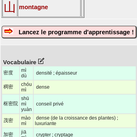
山
montagne
Lancez le programme d'apprentissage !
Vocabulaire
mì
密度
densité ; épaisseur
dù
chóu
稠密
dense
mì
shū
枢密院
mì
conseil privé
yuàn
mào
dense (de la croissance des plantes) ;
茂密
mì
luxuriante
jiā
加密
crypter ; cryptage