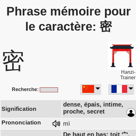
Phrase mémoire pour
le caractère: 密
密
Hanzi-
Trainer
Recherche:
dense, épais, intime,
Signification
proche, secret
Prononciation
mì
De haut en bas: toit 宀,