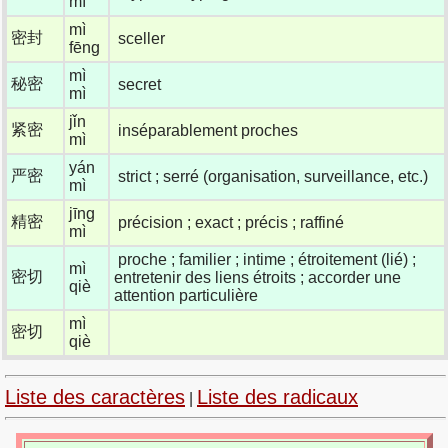
mì
mì
密封
sceller
fēng
mì
秘密
secret
mì
jǐn
紧密
inséparablement proches
mì
yán
严密
strict ; serré (organisation, surveillance, etc.)
mì
jīng
精密
précision ; exact ; précis ; raffiné
mì
proche ; familier ; intime ; étroitement (lié) ;
mì
密切
entretenir des liens étroits ; accorder une
qiè
attention particulière
mì
密切
qiè
Liste des caractères
Liste des radicaux
|