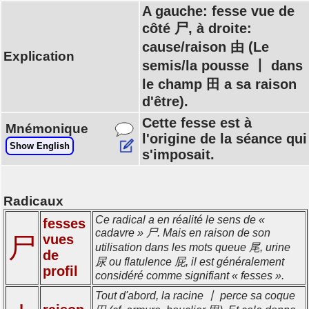
A gauche: fesse vue de
côté 尸, à droite:
cause/raison 由 (Le
Explication
semis/la pousse 丨 dans
le champ 田 a sa raison
d'être).
Cette fesse est à
Mnémonique
l'origine de la séance qui
Show English
s'imposait.
Radicaux
Ce radical a en réalité le sens de «
fesses
cadavre » 尸. Mais en raison de son
vues
尸
utilisation dans les mots queue 尾, urine
de
尿 ou flatulence 屁, il est généralement
profil
considéré comme signifiant « fesses ».
Tout d'abord, la racine 丨 perce sa coque