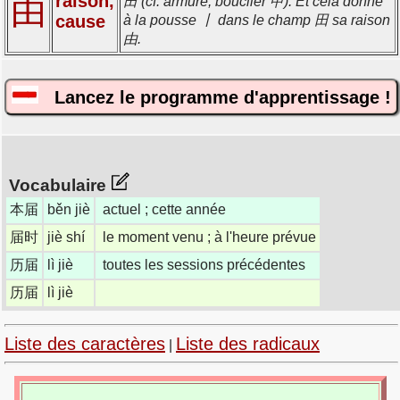
由
raison,
田 (cf. armure, bouclier 甲). Et cela donne
cause
à la pousse 丨 dans le champ 田 sa raison
由.
Lancez le programme d'apprentissage !
Vocabulaire
本届
běn jiè
actuel ; cette année
届时
jiè shí
le moment venu ; à l'heure prévue
历届
lì jiè
toutes les sessions précédentes
历届
lì jiè
Liste des caractères
Liste des radicaux
|