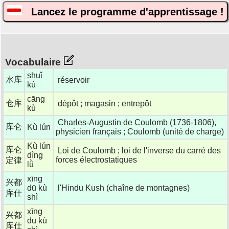
Lancez le programme d'apprentissage !
Vocabulaire
shuǐ
水库
réservoir
kù
cāng
仓库
dépôt ; magasin ; entrepôt
kù
Charles-Augustin de Coulomb (1736-1806),
库仑
Kù lún
physicien français ; Coulomb (unité de charge)
Kù lún
库仑
Loi de Coulomb ; loi de l'inverse du carré des
dìng
forces électrostatiques
定律
lǜ
xīng
兴都
dū kù
l'Hindu Kush (chaîne de montagnes)
库仕
shì
xīng
兴都
dū kù
库仕