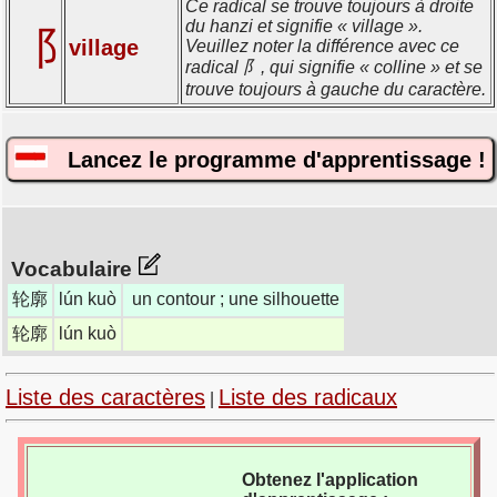
Ce radical se trouve toujours à droite
du hanzi et signifie « village ».
⻏
village
Veuillez noter la différence avec ce
radical 阝, qui signifie « colline » et se
trouve toujours à gauche du caractère.
Lancez le programme d'apprentissage !
Vocabulaire
轮廓
lún kuò
un contour ; une silhouette
轮廓
lún kuò
Liste des caractères
Liste des radicaux
|
Obtenez l'application