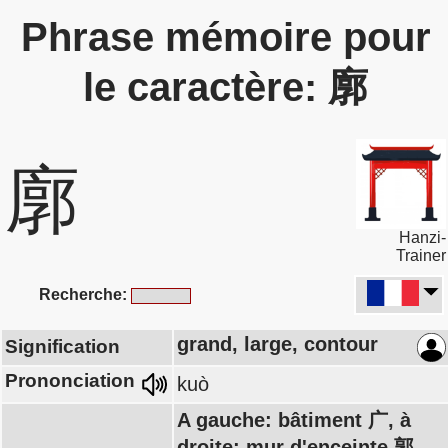
Phrase mémoire pour
le caractère: 廓
廓
Hanzi-
Trainer
Recherche:
grand, large, contour
Signification
Prononciation
kuò
A gauche: bâtiment 广, à
droite: mur d'enceinte 郭