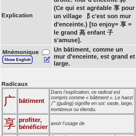
(Ce qui est agréable 享 pour
Explication
un village ⻏ c'est son mur
d'enceinte.) [to enjoy= 享 =
le grand 高 enfant 子
s'amuse].
Un bâtiment, comme un
Mnémonique
mur d'enceinte, est grand et
Show English
large.
Radicaux
Dans l'explication, ce radical est
广
compris comme « bâtiment ». Le hanzi
bâtiment
广 (guǎng) signifie en soi: vaste, large,
nombreux ou étendu.
profiter,
享
avoir l'usage de
bénéficier