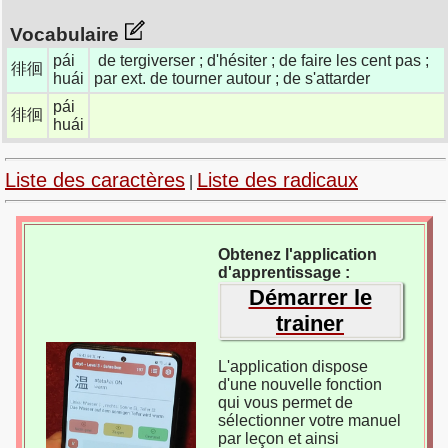
Vocabulaire
pái
de tergiverser ; d'hésiter ; de faire les cent pas ;
徘徊
huái
par ext. de tourner autour ; de s'attarder
pái
徘徊
huái
Liste des caractères
Liste des radicaux
|
Obtenez l'application
d'apprentissage :
Démarrer le
trainer
L'application dispose
d'une nouvelle fonction
qui vous permet de
sélectionner votre manuel
par leçon et ainsi