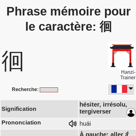
Phrase mémoire pour
le caractère: 徊
徊
Hanzi-
Trainer
Recherche:
hésiter, irrésolu,
Signification
tergiverser
Prononciation
huái
À gauche: aller 彳