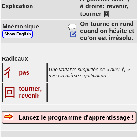
Explication
à droite: revenir,
tourner 回
On tourne en rond
Mnémonique
quand on hésite et
Show English
qu'on est irrésolu.
Radicaux
彳
Une variante simplifiée de « aller 行 »
pas
avec la même signification.
tourner,
回
revenir
Lancez le programme d'apprentissage !