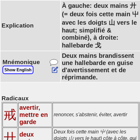
À gauche: deux mains 廾
(= deux fois cette main 屮
avec les doigts 山 vers le
Explication
haut; simplifié &
combiné), à droite:
hallebarde 戈
Deux mains brandissent
Mnémonique
une hallebarde en guise
d'avertissement et de
Show English
réprimande.
Radicaux
avertir,
戒
mettre en
renoncer, s'abstenir, éviter, avertir
garde
Deux fois cette main 屮 (avec les
廾
deux
doigts 山 vers le haut) côte à côte, qui