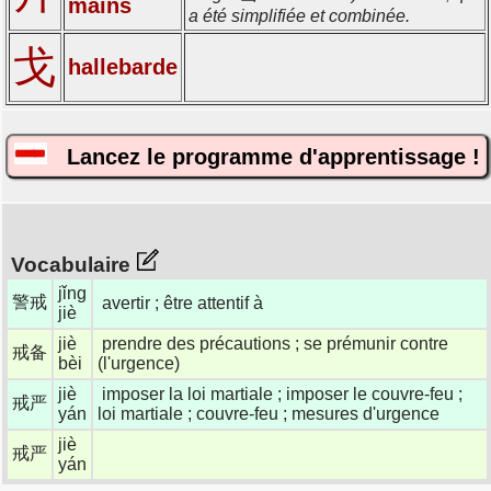
mains
a été simplifiée et combinée.
戈
hallebarde
Lancez le programme d'apprentissage !
Vocabulaire
jǐng
警戒
avertir ; être attentif à
jiè
jiè
prendre des précautions ; se prémunir contre
戒备
bèi
(l'urgence)
jiè
imposer la loi martiale ; imposer le couvre-feu ;
戒严
yán
loi martiale ; couvre-feu ; mesures d'urgence
jiè
戒严
yán