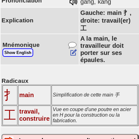
Prononciation
gāng, káng
Gauche: main 扌,
Explication
droite: travail(er)
工
A la main, le
Mnémonique
travailleur doit
porter sur ses
Show English
épaules.
Radicaux
扌
main
Simplification de cette main 手
Vue en coupe d'une poutre en acier
travail,
工
en H pour la construction ou la
construire
fabrication.