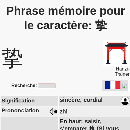
Phrase mémoire pour
le caractère: 挚
挚
Hanzi-
Trainer
Recherche:
sincère, cordial
Signification
Prononciation
zhì
En haut: saisir,
s'emparer 执 (Si vous