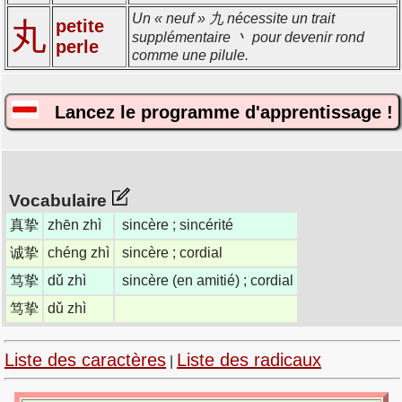
Un « neuf » 九 nécessite un trait
丸
petite
supplémentaire 丶 pour devenir rond
perle
comme une pilule.
Lancez le programme d'apprentissage !
Vocabulaire
真挚
zhēn zhì
sincère ; sincérité
诚挚
chéng zhì
sincère ; cordial
笃挚
dǔ zhì
sincère (en amitié) ; cordial
笃挚
dǔ zhì
Liste des caractères
Liste des radicaux
|