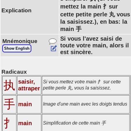
mettez la main 扌sur
Explication
cette petite perle 丸 vous
la saisissez.), en bas: la
main 手
Si vous l'avez saisi de
Mnémonique
toute votre main, alors il
Show English
est sincère.
Radicaux
saisir,
执
Si vous mettez votre main 扌 sur cette
attraper
petite perle 丸, vous la saisissez.
手
main
Image d'une main avec les doigts tendus
扌
main
Simplification de cette main 手