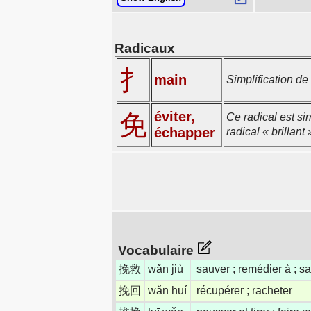
Radicaux
扌
main
Simplification de
éviter,
免
Ce radical est si
échapper
radical « brillan
Vocabulaire
挽救
wǎn jiù
sauver ; remédier à ; s
挽回
wǎn huí
récupérer ; racheter