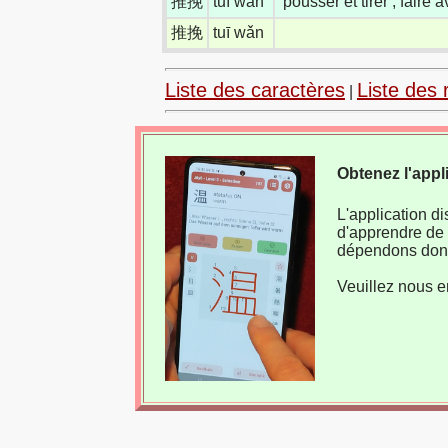
推挽
tuī wǎn
pousser et tirer ; faire
推挽
tuī wǎn
Liste des caractères
Liste des 
|
Obtenez l'appl
L'application d
d'apprendre de 
dépendons donc
Veuillez nous e