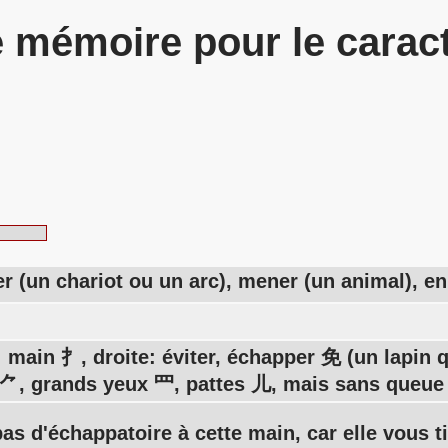
 mémoire pour le carac
irer (un chariot ou un arc), mener (un animal), e
 main 扌, droite: éviter, échapper 免 (un lapin 
s ⺈, grands yeux 罒, pattes 儿, mais sans queue
 pas d'échappatoire à cette main, car elle vous t