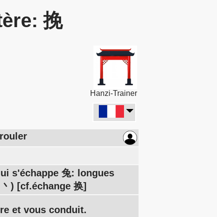
tère: 挽
Hanzi-Trainer
nrouler
qui s'échappe 兔: longues
 丶) [cf.échange 换]
ire et vous conduit.