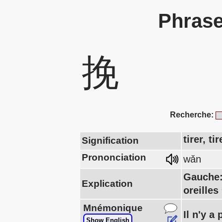
Phrase
挽
Recherche:
tirer, t
Signification
Prononciation
wǎn
Gauche:
Explication
oreille
Mnémonique
Il n'y a
Show English