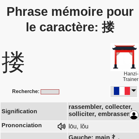
Phrase mémoire pour
le caractère: 搂
搂
Hanzi-
Trainer
Recherche:
rassembler, collecter,
Signification
solliciter, embrasser
Prononciation
lōu, lǒu
Gauche: main 扌,