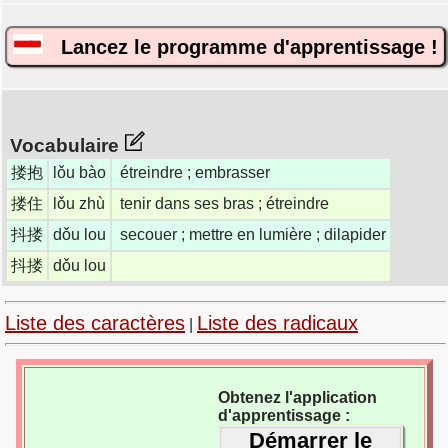
Lancez le programme d'apprentissage !
Vocabulaire
搂抱
lǒu bào
étreindre ; embrasser
搂住
lǒu zhù
tenir dans ses bras ; étreindre
抖搂
dǒu lou
secouer ; mettre en lumière ; dilapider
抖搂
dǒu lou
Liste des caractères
Liste des radicaux
|
Obtenez l'application
d'apprentissage :
Démarrer le